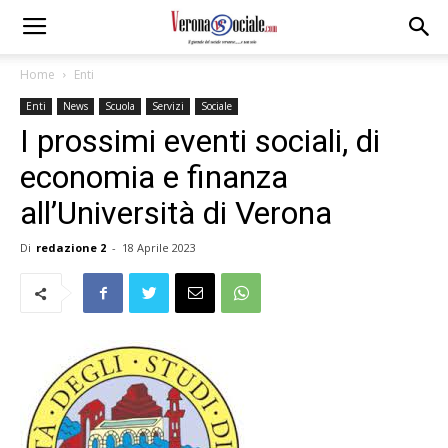
Home
Enti
Enti
News
Scuola
Servizi
Sociale
I prossimi eventi sociali, di
economia e finanza
all’Università di Verona
Di
redazione 2
-
18 Aprile 2023