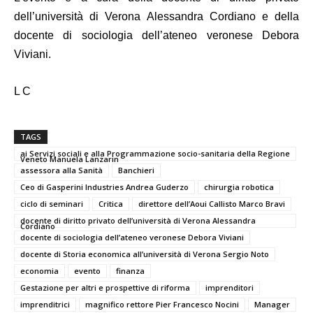
dell’università di Verona Alessandra Cordiano e della
docente di sociologia dell’ateneo veronese Debora
Viviani.
L C
TAGS
ai Servizi sociali e alla Programmazione socio-sanitaria della Regione
Veneto Manuela Lanzarin
assessora alla Sanità
Banchieri
Ceo di Gasperini Industries Andrea Guderzo
chirurgia robotica
ciclo di seminari
Critica
direttore dell’Aoui Callisto Marco Bravi
docente di diritto privato dell’università di Verona Alessandra
Cordiano
docente di sociologia dell’ateneo veronese Debora Viviani
docente di Storia economica all’università di Verona Sergio Noto
economia
evento
finanza
Gestazione per altri e prospettive di riforma
imprenditori
imprenditrici
magnifico rettore Pier Francesco Nocini
Manager