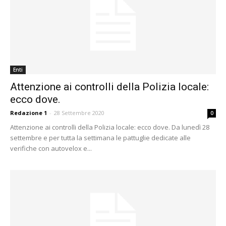
Enti
Attenzione ai controlli della Polizia locale:
ecco dove.
Redazione 1
-
28 Settembre 2020
0
Attenzione ai controlli della Polizia locale: ecco dove. Da lunedì 28
settembre e per tutta la settimana le pattuglie dedicate alle
verifiche con autovelox e...