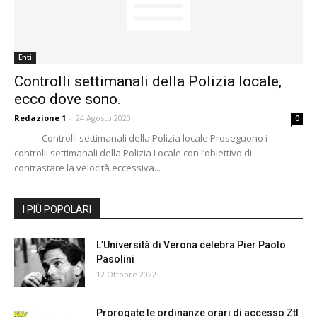
Enti
Controlli settimanali della Polizia locale,
ecco dove sono.
Redazione 1
-
24 Agosto 2020
0
Controlli settimanali della Polizia locale Proseguono i
controlli settimanali della Polizia Locale con l’obiettivo di
contrastare la velocità eccessiva...
I PIÙ POPOLARI
L’Università di Verona celebra Pier Paolo
Pasolini
12 Ottobre 2022
Prorogate le ordinanze orari di accesso Ztl