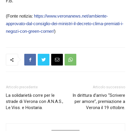
F.B.
(Fonte notizia:
https://www.veronanews.net/ambiente-
approvato-dal-consiglio-dei-ministri-il-decreto-clima-premiati-i-
negozi-con-green-corner/
)
Articolo precedente
Articolo successivo
La solidarietà corre per le
In dirittura d’arrivo “Scrivere
strade di Verona con A.N.A.S.,
per amore”, premiazione a
Le.Viss. e Hostaria.
Verona il 19 ottobre.