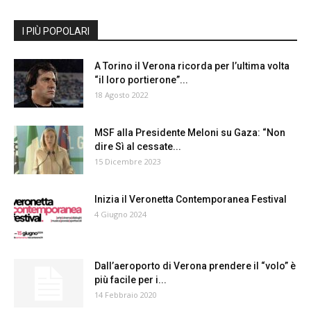
I PIÙ POPOLARI
A Torino il Verona ricorda per l’ultima volta
“il loro portierone”...
18 Agosto 2022
MSF alla Presidente Meloni su Gaza: “Non
dire Sì al cessate...
15 Dicembre 2023
Inizia il Veronetta Contemporanea Festival
4 Giugno 2024
Dall’aeroporto di Verona prendere il “volo” è
più facile per i...
14 Febbraio 2020