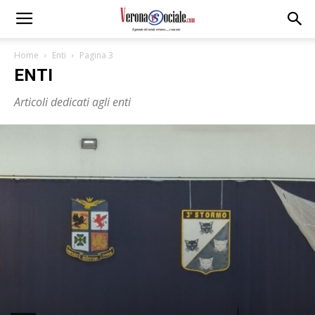
Home
Enti
Pagina 3
ENTI
Articoli dedicati agli enti