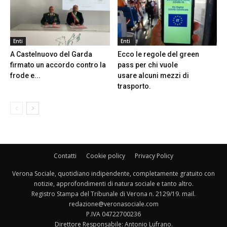
Enti
Enti
A Castelnuovo del Garda
Ecco le regole del green
firmato un accordo contro la
pass per chi vuole
frode e...
usare alcuni mezzi di
trasporto.
Contatti
Cookie policy
Privacy Policy
Verona Sociale, quotidiano indipendente, completamente gratuito con
notizie, approfondimenti di natura sociale e tanto altro.
Registro Stampa del Tribunale di Verona n. 2129/19. mail.
redazione@veronasociale.com
P.IVA 04722700236
Direttore Responsabile: Antonio Lufrano.