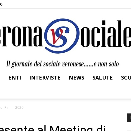
26
ENTI
INTERVISTE
NEWS
SALUTE
SC
Verona
di Rimini 2020.
sente al Meeting di
Sociale