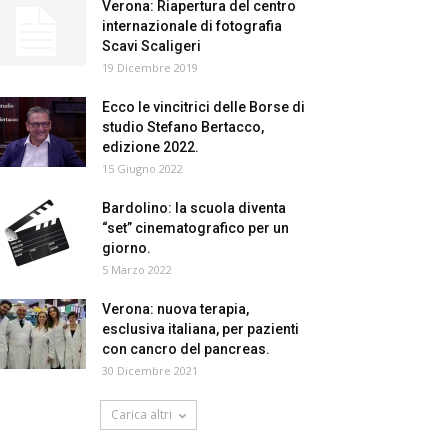
Verona: Riapertura del centro
internazionale di fotografia
Scavi Scaligeri
19 Dicembre 2019
Ecco le vincitrici delle Borse di
studio Stefano Bertacco,
edizione 2022.
15 Giugno 2022
Bardolino: la scuola diventa
“set” cinematografico per un
giorno.
5 Marzo 2022
Verona: nuova terapia,
esclusiva italiana, per pazienti
con cancro del pancreas.
30 Dicembre 2021
Carica altri