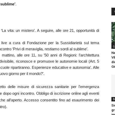
 sublime’
.
 ‘La vita: un mistero’. A seguire, alle ore 21, opportunità di
 live a cura di Fondazione per la Sussidiarietà sul tema
C
’incontro ‘Privi di meraviglia, restiamo sordi al sublime’.
Ne
ttino, alle ore 11, su ’50 anni di Regioni: l’architettura
Vi
indivisibile, riconosce e promuove le autonomie locali (Art. 5
di
Gi
 scuole ripartiranno. Esperienze educative e autonomia’. Alle
uovo giorno per il mondo?’.
spetto delle misure di sicurezza sanitarie per l’emergenza
e dopo ogni incontro. Obbligo di iscrizione online agli eventi
E
che all’aperto. Accesso consentito fino ad esaurimento dei
Si
tro).
gr
im