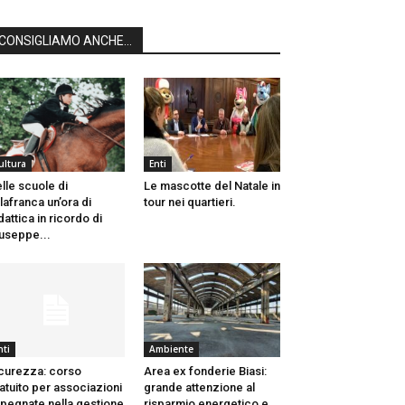
CONSIGLIAMO ANCHE...
ultura
Enti
lle scuole di
Le mascotte del Natale in
llafranca un’ora di
tour nei quartieri.
dattica in ricordo di
useppe...
nti
Ambiente
curezza: corso
Area ex fonderie Biasi:
atuito per associazioni
grande attenzione al
pegnate nella gestione
risparmio energetico e...