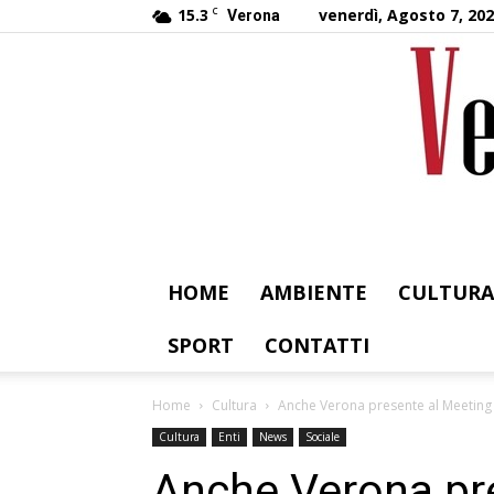
15.3
C
venerdì, Agosto 7, 20
Verona
HOME
AMBIENTE
CULTURA
SPORT
CONTATTI
Home
Cultura
Anche Verona presente al Meeting 
Cultura
Enti
News
Sociale
Anche Verona pre