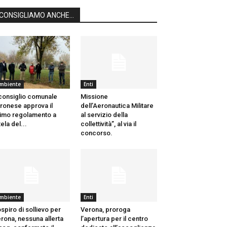
CONSIGLIAMO ANCHE...
mbiente
Enti
 consiglio comunale
Missione
ronese approva il
dell’Aeronautica Militare
imo regolamento a
al servizio della
tela del...
collettività”, al via il
concorso.
mbiente
Enti
spiro di sollievo per
Verona, proroga
rona, nessuna allerta
l’apertura per il centro