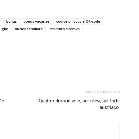
bonus
bonus vacanze
codice univoco e QR-code
iglie
nucleo familiare
struttura ricettiva
Articolo successivo
 De
Quattro droni in volo, per rilievi, sul forte
austriaco.