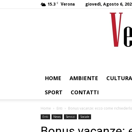
15.3
C
giovedì, Agosto 6, 202
Verona
HOME
AMBIENTE
CULTURA
SPORT
CONTATTI
Home
Enti
Bonus vacanze: ecco come richiederlo
Enti
News
Servizi
Sociale
Bonus vacanze: