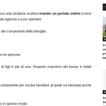
so una struttura ricettiva
tramite un portale online
(come
da agenzia o your operator.
dei componenti della famiglia:
A
Il
ve
pr
no tre persone
tu
i figli è più di uno: l’importo massimo del bonus è infatti
 componente per nucleo familiare al quale va intestata anche
A
So
Ve
to in questo modo: