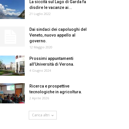
La siccità sul Lago di Garda fa
disdire le vacanze ai...
21 Luglio 2022
Dai sindaci dei capoluoghi del
Veneto, nuovo appello al
governo.
12 Maggio 2020
Prossimi appuntamenti
all’Università di Verona.
4 Giugno 2024
Ricerca e prospettive
tecnologiche in agricoltura.
2 Aprile 2026
Carica altri