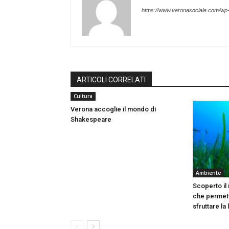
https://www.veronasociale.com/wp
ARTICOLI CORRELATI
Cultura
Verona accoglie il mondo di
Shakespeare
Ambiente
Scoperto il
che permett
sfruttare la