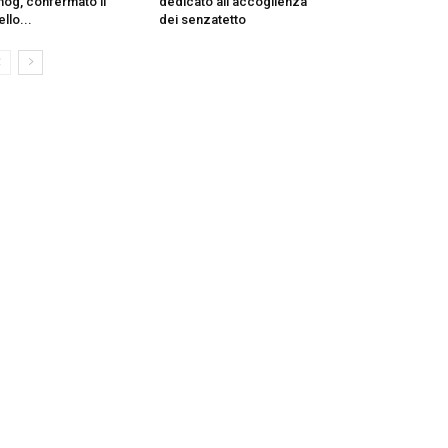
og, confermato il
dedicato all’accoglienza
ello...
dei senzatetto