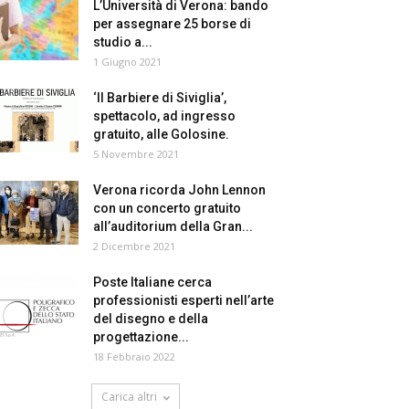
L’Università di Verona: bando
per assegnare 25 borse di
studio a...
1 Giugno 2021
‘Il Barbiere di Siviglia’,
spettacolo, ad ingresso
gratuito, alle Golosine.
5 Novembre 2021
Verona ricorda John Lennon
con un concerto gratuito
all’auditorium della Gran...
2 Dicembre 2021
Poste Italiane cerca
professionisti esperti nell’arte
del disegno e della
progettazione...
18 Febbraio 2022
Carica altri