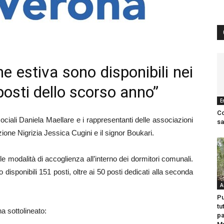
e estiva sono disponibili nei
 posti dello scorso anno”
E
Co
 sociali Daniela Maellare e i rappresentanti delle associazioni
s
one Nigrizia Jessica Cugini e il signor Boukari.
e le modalità di accoglienza all’interno dei dormitori comunali.
disponibili 151 posti, oltre ai 50 posti dedicati alla seconda
A
Pu
tu
a sottolineato:
pa