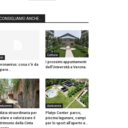
CONSIGLIAMO ANCHE...
Cultura
nti
I prossimi appuntamenti
ronavirus: cosa c’è da
dell’Università a Verona.
apere…
mbiente
Ambiente
lizia straordinaria per
Platys Center: parco,
telare e valorizzare il
piscina lagunare, campi
trimonio della Cinta
per lo sport all’aperto e…