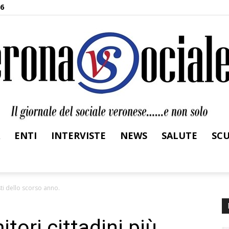
26
ENTI
INTERVISTE
NEWS
SALUTE
SC
Verona
sti dello scorso anno.
tori cittadini più
Sociale