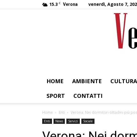
15.3
C
venerdì, Agosto 7, 20
Verona
HOME
AMBIENTE
CULTURA
SPORT
CONTATTI
Home
Enti
Verona: Nei dormitori cittadini più po
Enti
News
Servizi
Sociale
Verona: Nei dormi