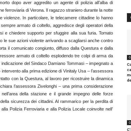
rto dopo aver aggredito un agente di polizia all’alba di
e ferroviaria di Verona. Il ragazzo straniero durante la notte
 violenze. In particolare, le telecamere cittadine lo hanno
sempre armato di coltello, aggredisce degli operatori della
si e chiedere supporto per sfuggire alla sua furia. Tornato
o le sue azioni violente arrivando a scagliarsi anche contro
orta il comunicato congiunto, diffuso dalla Questura e dalla
gressore armato di coltello esplodendo tre colpi di arma da
C
u indicazione del Sindaco Damiano Tommasi – impegnato a
Ca
ca
o intervento alla prima edizione di Vinitaly Usa – l’assessora
mo
ntatto con la Questura, al lavoro per ricostruire la dinamica
de
 dichiara l’assessora Zivelonghi – una prima considerazione
e nell’area della stazione e il grande impegno delle forze
 della sicurezza dei cittadini. Al rammarico per la perdita di
lla Polizia Ferroviaria e alla Polizia Locale coinvolte nell’
C
C’