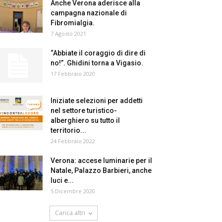
Anche Verona aderisce alla
campagna nazionale di
Fibromialgia.
7 Agosto 2021
“Abbiate il coraggio di dire di
no!”. Ghidini torna a Vigasio.
17 Febbraio 2020
Iniziate selezioni per addetti
nel settore turistico-
alberghiero su tutto il
territorio...
24 Febbraio 2022
Verona: accese luminarie per il
Natale, Palazzo Barbieri, anche
luci e...
5 Dicembre 2020
Carica altri