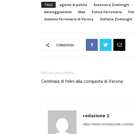
TAGS
agente di polizia
Assessora Zivelonghi
danneggiamenti
Mali
Polizia Ferroviaria
Pol
stazione ferroviaria di Verona
Stefania Zivelonghi
CONDIVIDI
Articolo precedente
Centinaia di felini alla conquista di Verona
redazione 2
https://www.veronasociale.com/wp