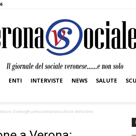
26
ENTI
INTERVISTE
NEWS
SALUTE
SC
Verona
ssore Zivelonghi piena solidarietà a forze dell’ordine.
one a Verona:
Sociale