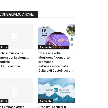
CONSIGLIAMO ANCHE...
ultura
Ambiente
nto e musica da
“C’era una volta…
mera per la giornata
Morricone”: concerto,
ndiale
promosso
ll’educazione.
dall’Assessorato alla
Cultura di Castelnuovo...
ultura
Ambiente
è l’Ambasciatrice
Prossimi cantieri in