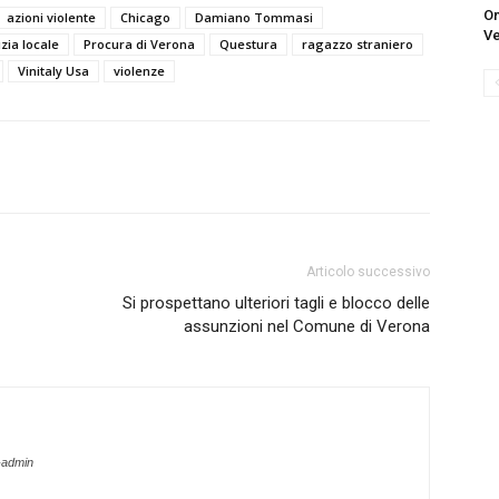
On
azioni violente
Chicago
Damiano Tommasi
Ve
izia locale
Procura di Verona
Questura
ragazzo straniero
Vinitaly Usa
violenze
Articolo successivo
Si prospettano ulteriori tagli e blocco delle
assunzioni nel Comune di Verona
-admin