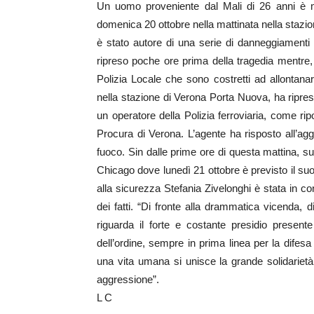
Un uomo proveniente dal Mali di 26 anni è mo
domenica 20 ottobre nella mattinata nella stazion
è stato autore di una serie di danneggiamenti e
ripreso poche ore prima della tragedia mentre, 
Polizia Locale che sono costretti ad allontanar
nella stazione di Verona Porta Nuova, ha ripres
un operatore della Polizia ferroviaria, come rip
Procura di Verona. L’agente ha risposto all’ag
fuoco. Sin dalle prime ore di
questa mattina
, s
Chicago dove
lunedì 21 ottobre
è previsto il su
alla sicurezza Stefania Zivelonghi è stata in co
dei fatti. “Di fronte alla drammatica vicenda,
riguarda il forte e costante presidio present
dell’ordine, sempre in prima linea per la difesa
una vita umana si unisce la grande solidarietà a
aggressione”.
L C