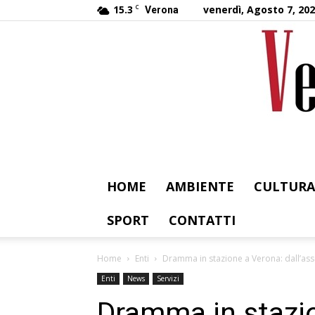
15.3
C
venerdì, Agosto 7, 20
Verona
HOME
AMBIENTE
CULTURA
SPORT
CONTATTI
Home
Enti
Dramma in stazione a Verona: dall’asse
Enti
News
Servizi
Dramma in stazi