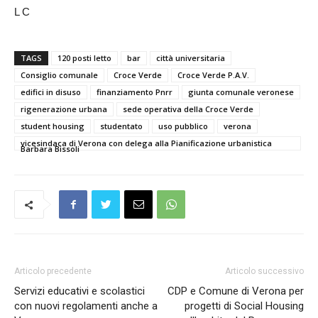
L C
TAGS
120 posti letto
bar
città universitaria
Consiglio comunale
Croce Verde
Croce Verde P.A.V.
edifici in disuso
finanziamento Pnrr
giunta comunale veronese
rigenerazione urbana
sede operativa della Croce Verde
student housing
studentato
uso pubblico
verona
vicesindaca di Verona con delega alla Pianificazione urbanistica
Barbara Bissoli
Articolo precedente
Articolo successivo
Servizi educativi e scolastici
CDP e Comune di Verona per
con nuovi regolamenti anche a
progetti di Social Housing