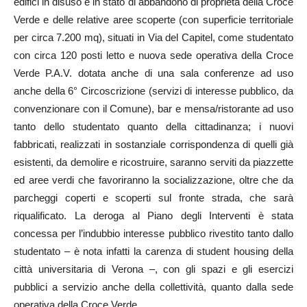
edifici in disuso e in stato di abbandono di proprietà della Croce
Verde e delle relative aree scoperte (con superficie territoriale
per circa 7.200 mq), situati in Via del Capitel, come studentato
con circa 120 posti letto e nuova sede operativa della Croce
Verde P.A.V. dotata anche di una sala conferenze ad uso
anche della 6° Circoscrizione (servizi di interesse pubblico, da
convenzionare con il Comune), bar e mensa/ristorante ad uso
tanto dello studentato quanto della cittadinanza; i nuovi
fabbricati, realizzati in sostanziale corrispondenza di quelli già
esistenti, da demolire e ricostruire, saranno serviti da piazzette
ed aree verdi che favoriranno la socializzazione, oltre che da
parcheggi coperti e scoperti sul fronte strada, che sarà
riqualificato. La deroga al Piano degli Interventi è stata
concessa per l’indubbio interesse pubblico rivestito tanto dallo
studentato – è nota infatti la carenza di student housing della
città universitaria di Verona –, con gli spazi e gli esercizi
pubblici a servizio anche della collettività, quanto dalla sede
operativa della Croce Verde.