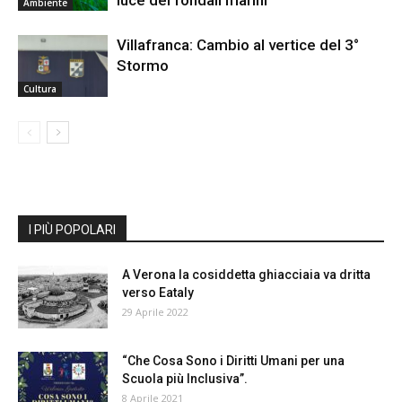
luce dei fondali marini
Ambiente
Villafranca: Cambio al vertice del 3°
Stormo
Cultura
I PIÙ POPOLARI
A Verona la cosiddetta ghiacciaia va dritta
verso Eataly
29 Aprile 2022
“Che Cosa Sono i Diritti Umani per una
Scuola più Inclusiva”.
8 Aprile 2021