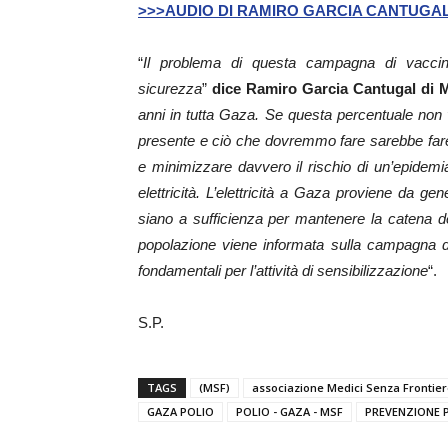
>>>AUDIO DI RAMIRO GARCIA CANTUGAL
“
Il problema di questa campagna di vaccin
sicurezza
”
dice Ramiro Garcia Cantugal di 
anni in tutta Gaza. Se questa percentuale non 
presente e ciò che dovremmo fare sarebbe fare 
e minimizzare davvero il rischio di un’epidemi
elettricità. L’elettricità a Gaza proviene da
siano a sufficienza per mantenere la catena 
popolazione viene informata sulla campagna di
fondamentali per l’attività di sensibilizzazione
“.
S.P.
TAGS
(MSF)
associazione Medici Senza Frontie
GAZA POLIO
POLIO - GAZA - MSF
PREVENZIONE 