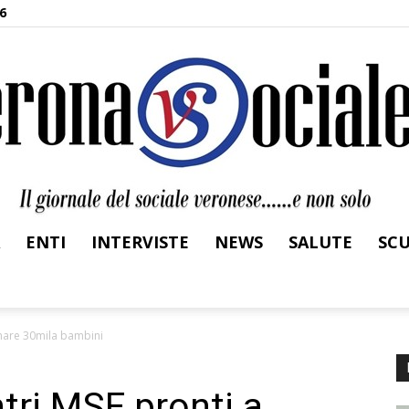
6
ENTI
INTERVISTE
NEWS
SALUTE
SC
Verona
inare 30mila bambini
tri MSF pronti a
Sociale