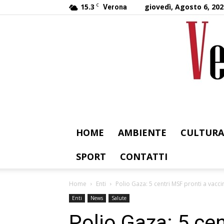
15.3
C
giovedì, Agosto 6, 202
Verona
HOME
AMBIENTE
CULTURA
SPORT
CONTATTI
Home
Enti
Polio Gaza: 5 centri MSF pronti a vacc
Enti
News
Salute
Polio Gaza: 5 cen