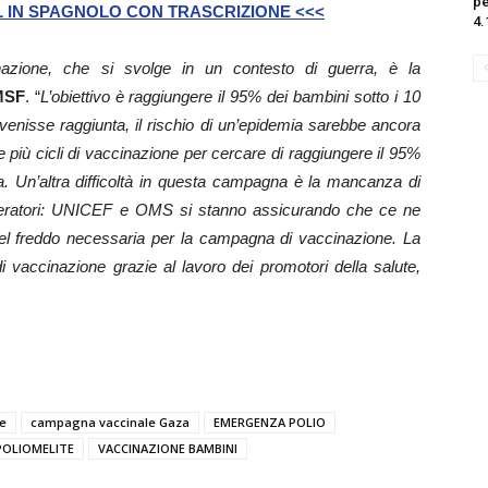
pe
 IN SPAGNOLO CON TRASCRIZIONE <<<
4.
azione, che si svolge in un contesto di guerra, è la
MSF
. “
L’obiettivo è raggiungere il 95% dei bambini sotto i 10
venisse raggiunta, il rischio di un’epidemia sarebbe ancora
più cicli di vaccinazione per cercare di raggiungere il 95%
a. Un’altra difficoltà in questa campagna è la mancanza di
 generatori: UNICEF e OMS si stanno assicurando che ce ne
del freddo necessaria per la campagna di vaccinazione. La
 vaccinazione grazie al lavoro dei promotori della salute,
re
campagna vaccinale Gaza
EMERGENZA POLIO
POLIOMELITE
VACCINAZIONE BAMBINI