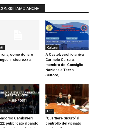
CONSIGLIAMO ANCHE...
nti
Cultura
rona, come donare
A Castelvecchio arriva
ngue in sicurezza.
Carmelo Carrara,
membro del Consiglio
Nazionale Terzo
Settore,...
ultura
Enti
ncorso Carabinieri
“Quartiere Sicuro” il
22: pubblicato il bando
controllo del vicinato