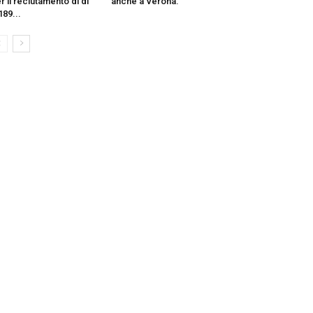
r il reclutamento di di
anche a Verona.
189...