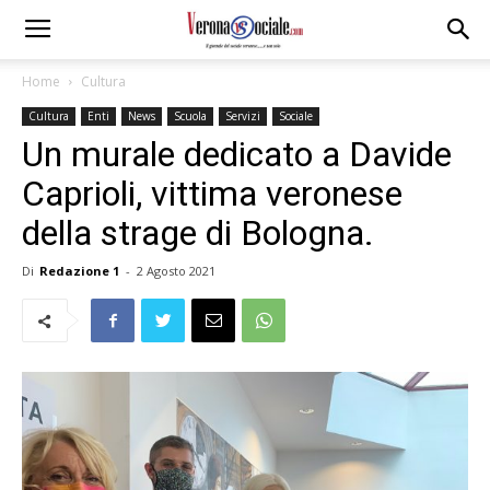
Home
Cultura
Cultura
Enti
News
Scuola
Servizi
Sociale
Un murale dedicato a Davide
Caprioli, vittima veronese
della strage di Bologna.
Di
Redazione 1
-
2 Agosto 2021