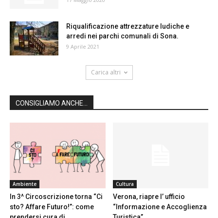
Riqualificazione attrezzature ludiche e
arredi nei parchi comunali di Sona.
9 Aprile 2021
Carica altri
CONSIGLIAMO ANCHE...
Ambiente
Cultura
In 3^ Circoscrizione torna “Ci
Verona, riapre l’ ufficio
sto? Affare Futuro!”: come
“Informazione e Accoglienza
prendersi cura di...
Turistica”.