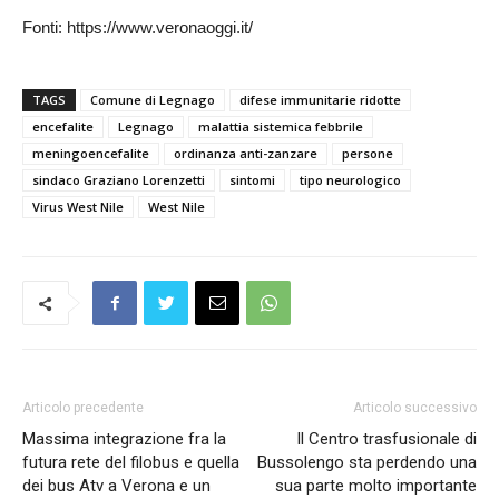
Fonti: https://www.veronaoggi.it/
TAGS
Comune di Legnago
difese immunitarie ridotte
encefalite
Legnago
malattia sistemica febbrile
meningoencefalite
ordinanza anti-zanzare
persone
sindaco Graziano Lorenzetti
sintomi
tipo neurologico
Virus West Nile
West Nile
Articolo precedente
Articolo successivo
Massima integrazione fra la
Il Centro trasfusionale di
futura rete del filobus e quella
Bussolengo sta perdendo una
dei bus Atv a Verona e un
sua parte molto importante