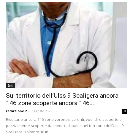
Enti
Sul territorio dell’Ulss 9 Scaligera ancora
146 zone scoperte ancora 146...
redazione 2
-
7 Agosto 2022
0
Risultano ancora 146 zone veronesi carenti, vuol dire scoperte o
parzialmente scoperte da medico di base, nel territorio dell’Ulss 9
Scaligera, soltanto 18 in...