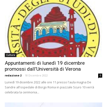
Cultura
Appuntamenti di lunedì 19 dicembre
promossi dall’Università di Verona
redazione 2
-
18 Dicembre 2022
0
Lunedì 19 dicembre 2022 alle ore 11 presso l'aula magna De
Sandre all'ospedale di Borgo Roma in piazzale Scuro 10 verrà
celebrata la cerimonia...