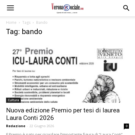
Home
Tags
Bando
Tag: bando
Cultura
Nuova edizione Premio per tesi di laurea
Laura Conti 2026
Redazione
-
22 Giugno 2026
0
Il Premio è nato per ricordare l’importante figura di “Laura Conti”,