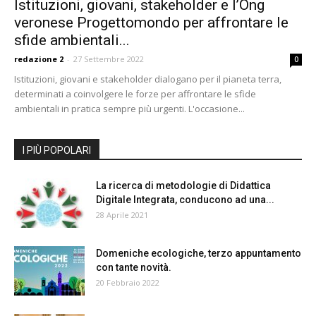
Istituzioni, giovani, stakeholder e l’Ong
veronese Progettomondo per affrontare le
sfide ambientali...
redazione 2
-
27 Settembre 2022
0
Istituzioni, giovani e stakeholder dialogano per il pianeta terra,
determinati a coinvolgere le forze per affrontare le sfide
ambientali in pratica sempre più urgenti. L'occasione...
I PIÙ POPOLARI
La ricerca di metodologie di Didattica
Digitale Integrata, conducono ad una...
28 Aprile 2021
Domeniche ecologiche, terzo appuntamento
con tante novità.
20 Febbraio 2022