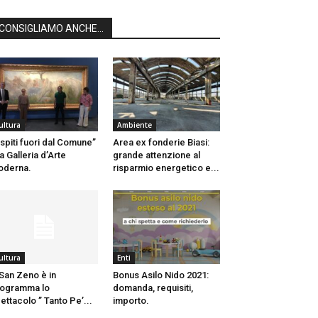
CONSIGLIAMO ANCHE...
ultura
Ambiente
spiti fuori dal Comune”
Area ex fonderie Biasi:
la Galleria d’Arte
grande attenzione al
oderna.
risparmio energetico e...
ultura
Enti
San Zeno è in
Bonus Asilo Nido 2021:
ogramma lo
domanda, requisiti,
ettacolo ” Tanto Pe’...
importo.