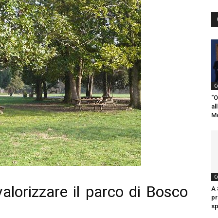
C
“O
al
M
C
valorizzare il parco di Bosco
A 
pr
sp