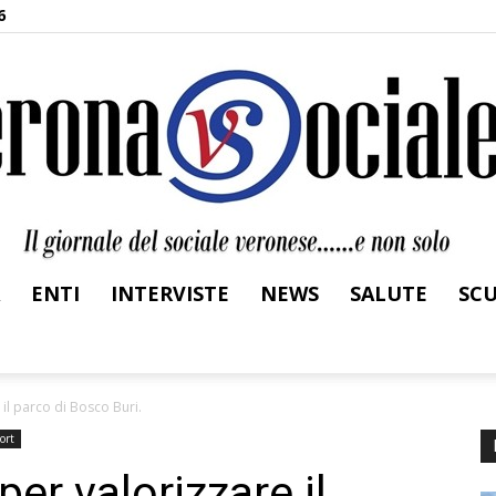
6
ENTI
INTERVISTE
NEWS
SALUTE
SC
Verona
 il parco di Bosco Buri.
ort
 per valorizzare il
Sociale