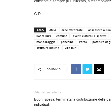
efficiente e sempre più utilizzato, a testimonian
G.R.
TAGS
AMIA
aree attrezzate
assessore ai Gi
Bosco Buri
comune
eventi culturali e sportivi
monitoraggio
panchine
Parco
potature degl
strutture ludiche
Villa Buri
CONDIVIDI
Articolo precedente
Buoni spesa: terminata la distribuzione delle ca
individuali.