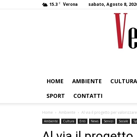
15.3
C
sabato, Agosto 8, 202
Verona
HOME
AMBIENTE
CULTURA
SPORT
CONTATTI
Home
Ambiente
Al via il progetto per valorizzare
Ambiente
Cultura
Enti
News
Servizi
Sociale
Sp
Al via il progetto