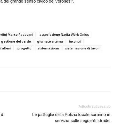
za del grande senso civico dei veronesi”.
ardini Marco Padovani
associazione Nadia Work Onlus
gestione del verde
giornate a tema
incontri
i alberi
progetto
sistemazione
sistemazione di tavoli
Articolo successivo
rd
Le pattuglie della Polizia locale saranno in
servizio sulle seguenti strade.