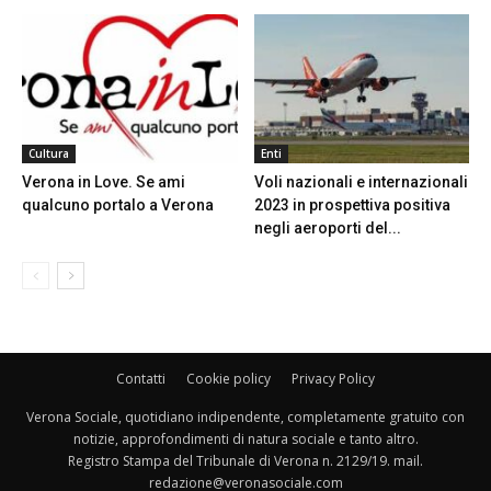
Cultura
Enti
Verona in Love. Se ami
Voli nazionali e internazionali
qualcuno portalo a Verona
2023 in prospettiva positiva
negli aeroporti del...
Contatti
Cookie policy
Privacy Policy
Verona Sociale, quotidiano indipendente, completamente gratuito con
notizie, approfondimenti di natura sociale e tanto altro.
Registro Stampa del Tribunale di Verona n. 2129/19. mail.
redazione@veronasociale.com