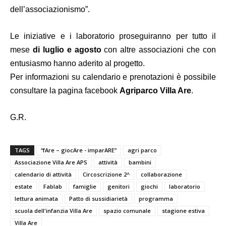
dell’associazionismo”.
Le iniziative e i laboratorio proseguiranno per tutto il
mese
di luglio
e
agosto
con altre associazioni che con
entusiasmo hanno aderito al progetto.
Per informazioni su calendario e prenotazioni è possibile
consultare la pagina facebook
Agriparco Villa Are
.
G.R.
TAGS
“fAre – giocAre - imparARE”
agri parco
Associazione Villa Are APS
attività
bambini
calendario di attività
Circoscrizione 2^
collaborazione
estate
Fablab
famiglie
genitori
giochi
laboratorio
lettura animata
Patto di sussidiarietà
programma
scuola dell'infanzia Villa Are
spazio comunale
stagione estiva
Villa Are