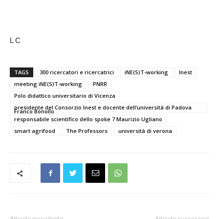
L C
TAGS
300 ricercatori e ricercatrici
iNE(S)T-working
Inest
meeting iNE(S)T-working
PNRR
Polo didattico universitario di Vicenza
presidente del Consorzio Inest e docente dell’università di Padova
Franco Bonollo
responsabile scientifico dello spoke 7 Maurizio Ugliano
smart agrifood
The Professors
università di verona