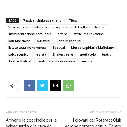
TAGS
‘Festival shakespeariano’
‘Titus’
’assessore alla Cultura Francesca Briani e il direttore artistico
Amministrazione comunale
attore
attrici-manovratrici
Bob Marchese
burattini
Carlo Mangolini
Estate teatrale veronese
Festival
Museo Lapidario Maffeiano
palcoscenico
regista
Shakespeare
spettacolo
teatro
Teatro Stabile
Teatro Stabile di Verona
verona
Articolo precedente
Articolo successivo
Arrivano le coccinelle per la
I giovani del Rotaract Club
salvaguardia e la cura del
Verona portano doni al Centro