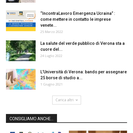
“IncontraLavoro Emergenza Ucraina” :
come mettere in contatto le imprese
venete...
25 Marzo 2022
La salute del verde pubblico di Verona sta a
cuore del...
24 Luglio 2022
L’Università di Verona: bando per assegnare
25 borse di studio a...
1 Giugno 2021
Carica altri
CONSIGLIAMO ANCHE...