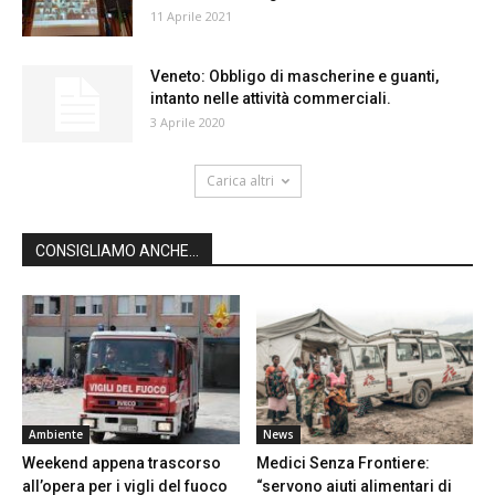
11 Aprile 2021
Veneto: Obbligo di mascherine e guanti,
intanto nelle attività commerciali.
3 Aprile 2020
Carica altri
CONSIGLIAMO ANCHE...
Ambiente
News
Weekend appena trascorso
Medici Senza Frontiere:
all’opera per i vigli del fuoco
“servono aiuti alimentari di