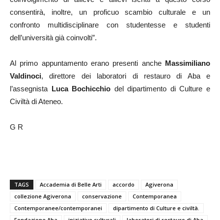
consentirà, inoltre, un proficuo scambio culturale e un
confronto multidisciplinare con studentesse e studenti
dell’università già coinvolti”.
Al primo appuntamento erano presenti anche
Massimiliano
Valdinoci
, direttore dei laboratori di restauro di Aba e
l’assegnista
Luca Bochicchio
del dipartimento di Culture e
Civiltà di Ateneo.
G R
TAGS
Accademia di Belle Arti
accordo
Agiverona
collezione Agiverona
conservazione
Contemporanea
Contemporanee/contemporanei
dipartimento di Culture e civiltà.
Fondazione Aba
iniziative culturali
laboratori di restauro di Aba