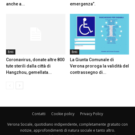
anche a...
emergenza”.
Enti
Enti
Coronavirus, donate altre 800
La Giunta Comunale di
tute sterili dalla città di
Verona proroga la validità del
Hangzhou, gemellata...
contrassegno di...
Contatti
Cookie policy
Privacy Policy
Verona Sociale, quotidiano indipendente, completamente gratuito con
notizie, approfondimenti di natura sociale e tanto altro.