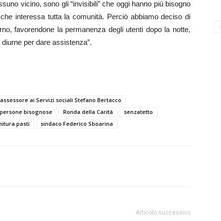
suno vicino, sono gli “invisibili” che oggi hanno più bisogno
 che interessa tutta la comunità. Perciò abbiamo deciso di
orno, favorendone la permanenza degli utenti dopo la notte,
diurne per dare assistenza”.
assessore ai Servizi sociali Stefano Bertacco
persone bisognose
Ronda della Carità
senzatetto
nitura pasti
sindaco Federico Sboarina
Articolo successivo