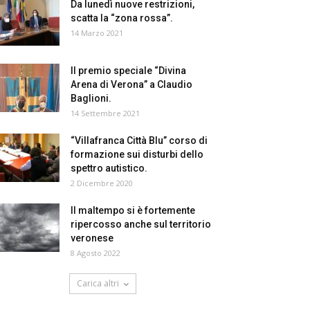
Da lunedì nuove restrizioni,
scatta la “zona rossa”.
14 Marzo 2021
Il premio speciale “Divina
Arena di Verona” a Claudio
Baglioni.
14 Settembre 2021
“Villafranca Città Blu” corso di
formazione sui disturbi dello
spettro autistico.
2 Dicembre 2020
Il maltempo si è fortemente
ripercosso anche sul territorio
veronese
8 Agosto 2022
Carica altri