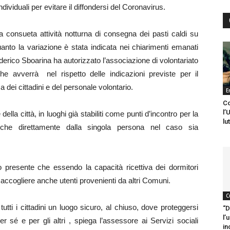
dividuali per evitare il diffondersi del Coronavirus.
a consueta attività notturna di consegna dei pasti caldi su
nto la variazione è stata indicata nei chiarimenti emanati
ederico Sboarina ha autorizzato l’associazione di volontariato
he avverrà nel rispetto delle indicazioni previste per il
dei cittadini e del personale volontario.
E
Co
l’
ella città, in luoghi già stabiliti come punti d’incontro per la
lu
nche direttamente dalla singola persona nel caso sia
presente che essendo la capacità ricettiva dei dormitori
 accogliere anche utenti provenienti da altri Comuni.
C
utti i cittadini un luogo sicuro, al chiuso, dove proteggersi
“D
l’
er sé e per gli altri , spiega l’assessore ai Servizi sociali
in