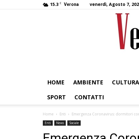
15.3
C
venerdì, Agosto 7, 20
Verona
HOME
AMBIENTE
CULTURA
SPORT
CONTATTI
Home
Enti
Emergenza Coronavirus: dormitori com
Enti
News
Sociale
Emergenza Coron