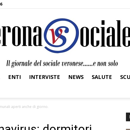
26
ENTI
INTERVISTE
NEWS
SALUTE
SC
Verona
unali aperti anche di giorno.
avirus: dormitori
Sociale