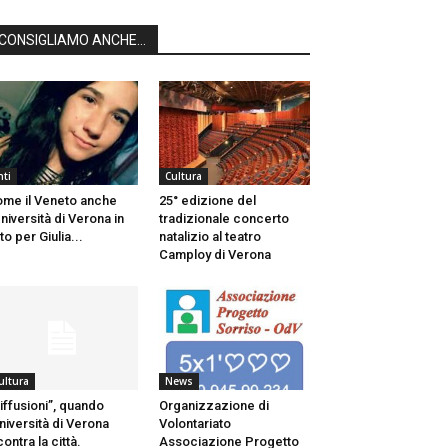
CONSIGLIAMO ANCHE...
nti
Cultura
me il Veneto anche
25° edizione del
Università di Verona in
tradizionale concerto
tto per Giulia...
natalizio al teatro
Camploy di Verona
ultura
News
iffusioni”, quando
Organizzazione di
università di Verona
Volontariato
contra la città.
Associazione Progetto