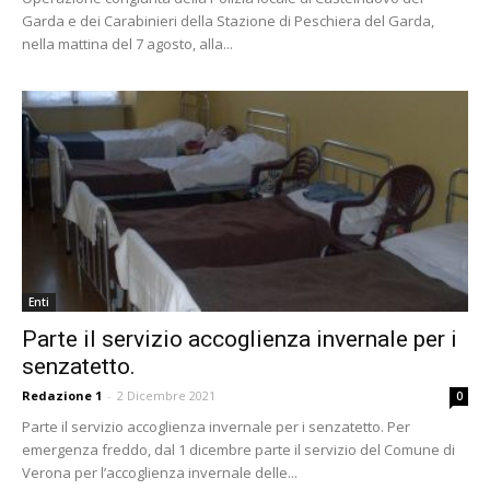
Garda e dei Carabinieri della Stazione di Peschiera del Garda,
nella mattina del 7 agosto, alla...
Enti
Parte il servizio accoglienza invernale per i
senzatetto.
Redazione 1
-
2 Dicembre 2021
0
Parte il servizio accoglienza invernale per i senzatetto. Per
emergenza freddo, dal 1 dicembre parte il servizio del Comune di
Verona per l’accoglienza invernale delle...