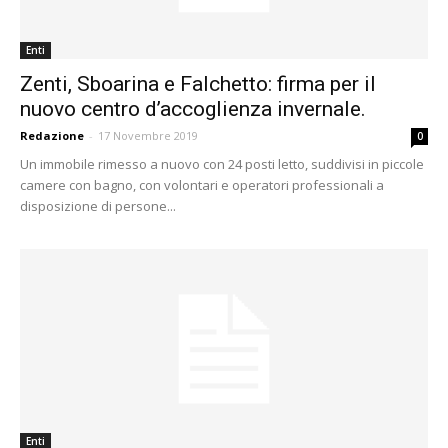
Enti
Zenti, Sboarina e Falchetto: firma per il
nuovo centro d’accoglienza invernale.
Redazione
-
17 Novembre 2019
0
Un immobile rimesso a nuovo con 24 posti letto, suddivisi in piccole
camere con bagno, con volontari e operatori professionali a
disposizione di persone...
Enti