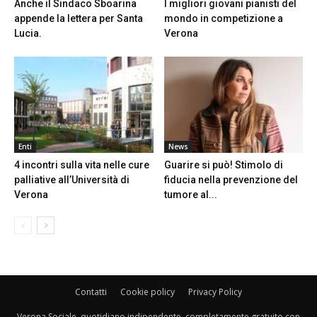
Anche il Sindaco Sboarina
I migliori giovani pianisti del
appende la lettera per Santa
mondo in competizione a
Lucia.
Verona
Enti
News
4 incontri sulla vita nelle cure
Guarire si può! Stimolo di
palliative all’Università di
fiducia nella prevenzione del
Verona
tumore al...
Contatti
Cookie policy
Privacy Policy
Verona Sociale, quotidiano indipendente, completamente gratuito con