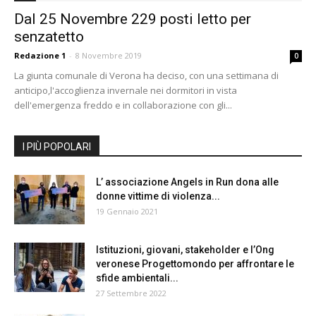
Dal 25 Novembre 229 posti letto per
senzatetto
Redazione 1
-
8 Novembre 2019
0
La giunta comunale di Verona ha deciso, con una settimana di
anticipo,l'accoglienza invernale nei dormitori in vista
dell'emergenza freddo e in collaborazione con gli...
I PIÙ POPOLARI
L’ associazione Angels in Run dona alle
donne vittime di violenza...
19 Gennaio 2021
Istituzioni, giovani, stakeholder e l’Ong
veronese Progettomondo per affrontare le
sfide ambientali...
27 Settembre 2022