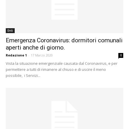
Enti
Emergenza Coronavirus: dormitori comunali
aperti anche di giorno.
Redazione 1
-
17 Marzo 2020
0
Vista la situazione emergenziale causata dal Coronavirus, e per
permettere a tutti di rimanere al chiuso e di uscire il meno
possibile, i Servizi...