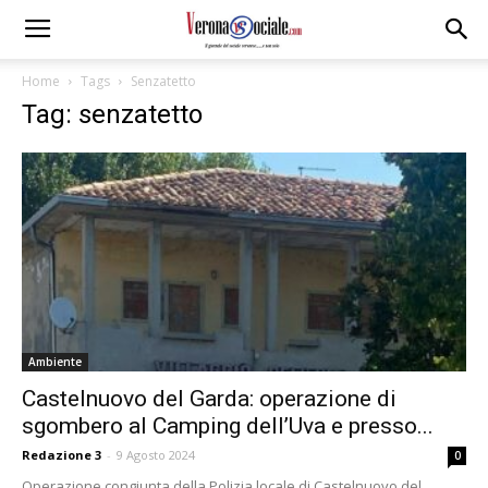
Home
Tags
Senzatetto
Tag: senzatetto
Ambiente
Castelnuovo del Garda: operazione di
sgombero al Camping dell’Uva e presso...
Redazione 3
-
9 Agosto 2024
0
Operazione congiunta della Polizia locale di Castelnuovo del