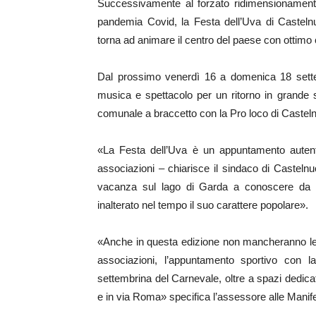
Successivamente al forzato ridimensionamento i
pandemia Covid, la Festa dell’Uva di Casteln
torna ad animare il centro del paese con ottimo 
Dal prossimo venerdì 16 a domenica 18 sett
musica e spettacolo per un ritorno in grande s
comunale a braccetto con la Pro loco di Castel
«La Festa dell’Uva è un appuntamento autent
associazioni – chiarisce il sindaco di Castelnuo
vacanza sul lago di Garda a conoscere da 
inalterato nel tempo il suo carattere popolare».
«Anche in questa edizione non mancheranno le 
associazioni, l’appuntamento sportivo con la
settembrina del Carnevale, oltre a spazi dedicat
e in via Roma» specifica l’assessore alle Manife