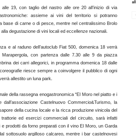
al
alle 19, con taglio del nastro alle ore 20 all’inizio di via
gastronomiche: assieme ai vini del territorio si potranno
d a base di carne o di pesce, mentre nel centralissimo Brolo
 alla degustazione di vini locali ed eccellenze nazionali.
anza e al raduno dell’autoclub Fiat 500, domenica 18 verrà
ica Marapergola, con partenza dalle 7.30 alle 9 da piazza
mbrina dei carri allegorici, in programma domenica 18 dalle
e coreografie riesce sempre a coinvolgere il pubblico di ogni
verrà allestito un luna park.
nale della rassegna enogastronomica “El Moro nel piatto e i
e e dall’associazione Castelnuovo Commercio&Turismo, la
apore della cucina locale e la ricca produzione vinicola del
 trattorie ed esercizi commerciali del circuito, sarà infatti
ci e prodotti da forno preparati con il vino El Moro, un Garda
l sottosuolo argilloso calcareo, mentre i bar castelnovesi