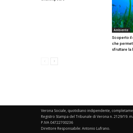
Ambiente
Scoperto il
che permett
sfruttare la
Verona Sociale, quotidiano indipendente, completament
Registro Stampa del Tribunale di Verona n. 2129/19. ma
P.IVA 04722700236
Direttore Responsabile: Antonio Lufrano.