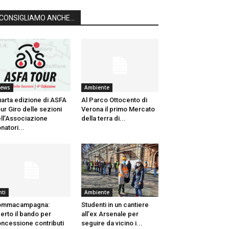
CONSIGLIAMO ANCHE...
ews
Ambiente
arta edizione di ASFA
Al Parco Ottocento di
ur Giro delle sezioni
Verona il primo Mercato
ll’Associazione
della terra di...
natori...
nti
Ambiente
ommacampagna:
Studenti in un cantiere
erto il bando per
all’ex Arsenale per
ncessione contributi
seguire da vicino i...