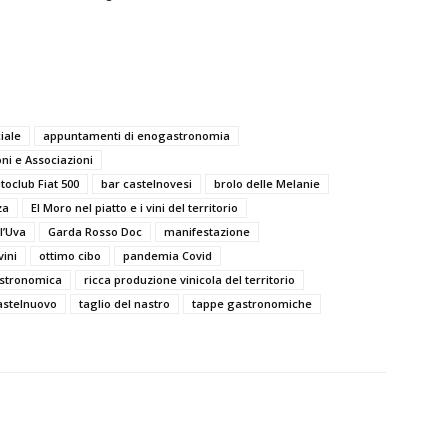
iale
appuntamenti di enogastronomia
ni e Associazioni
toclub Fiat 500
bar castelnovesi
brolo delle Melanie
za
El Moro nel piatto e i vini del territorio
ll’Uva
Garda Rosso Doc
manifestazione
vini
ottimo cibo
pandemia Covid
stronomica
ricca produzione vinicola del territorio
astelnuovo
taglio del nastro
tappe gastronomiche