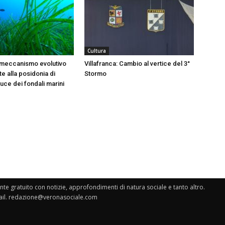
Cultura
 meccanismo evolutivo
Villafranca: Cambio al vertice del 3°
e alla posidonia di
Stormo
 luce dei fondali marini
e gratuito con notizie, approfondimenti di natura sociale e tanto altro.
il.
redazione@veronasociale.com