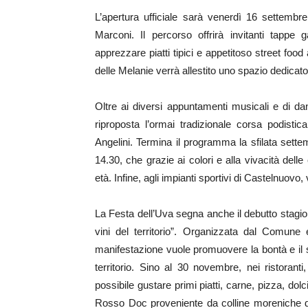
L’apertura ufficiale sarà venerdì 16 settembre 
Marconi. Il percorso offrirà invitanti tappe 
apprezzare piatti tipici e appetitoso street foo
delle Melanie verrà allestito uno spazio dedicato
Oltre ai diversi appuntamenti musicali e di d
riproposta l’ormai tradizionale corsa podist
Angelini. Termina il programma la sfilata sette
14.30, che grazie ai colori e alla vivacità dell
età. Infine, agli impianti sportivi di Castelnuovo, 
La Festa dell’Uva segna anche il debutto stagio
vini del territorio”. Organizzata dal Comun
manifestazione vuole promuovere la bontà e il s
territorio. Sino al 30 novembre, nei ristoranti,
possibile gustare primi piatti, carne, pizza, dol
Rosso Doc proveniente da colline moreniche da