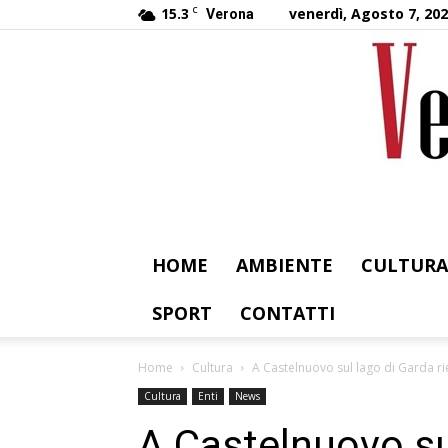
15.3
C
venerdì, Agosto 7, 20
Verona
HOME
AMBIENTE
CULTURA
SPORT
CONTATTI
Home
Cultura
A Castelnuovo sul lago di Garda ri
Cultura
Enti
News
A Castelnuovo su