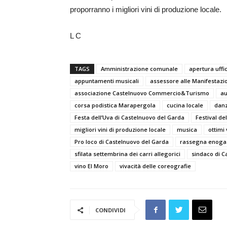
proporranno i migliori vini di produzione locale.
L C
TAGS
Amministrazione comunale
apertura uffic
appuntamenti musicali
assessore alle Manifestazio
associazione Castelnuovo Commercio&Turismo
au
corsa podistica Marapergola
cucina locale
dan
Festa dell’Uva di Castelnuovo del Garda
Festival de
migliori vini di produzione locale
musica
ottimi 
Pro loco di Castelnuovo del Garda
rassegna enoga
sfilata settembrina dei carri allegorici
sindaco di C
vino El Moro
vivacità delle coreografie
CONDIVIDI