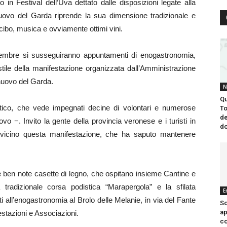
n Festival dell’Uva dettato dalle disposizioni legate alla
uovo del Garda riprende la sua dimensione tradizionale e
cibo, musica e ovviamente ottimi vini.
embre si susseguiranno appuntamenti di enogastronomia,
tile della manifestazione organizzata dall’Amministrazione
nuovo del Garda.
N
Qu
ico, che vede impegnati decine di volontari e numerose
To
de
vo −. Invito la gente della provincia veronese e i turisti in
do
vicino questa manifestazione, che ha saputo mantenere
ben note casette di legno, che ospitano insieme Cantine e
 tradizionale corsa podistica “Marapergola” e la sfilata
E
i all’enogastronomia al Brolo delle Melanie, in via del Fante
S
ap
stazioni e Associazioni.
co