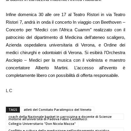
Infine domenica 30 alle o
re 17 al Teatro Ristori in via Teatro
Ristori 7, andrà in onda il concerto
In viaggio con Beethoven –
Concerto per “Medici con l’Africa Cuamm”
realizzato con il
patrocinio del dipartimento di Medicina dell’ateneo scaligero,
Azienda ospedaliera universitaria di Verona, e Ordine dei
medici chirurghi e odontoiatri di Verona. Si esibirà l’Orchestra
Asclepio – Medici per la musica con il violinista e maestro
concertatore Alberto Martini. L’accesso all’evento è
completamente libero con possibilità di offerta responsabile.
L C
TAGS
atleti del Comitato Paralimpico del Veneto
coach della Nazionale basket in carrozzina e docente di Scienze
motorie all’università di Padova Fabio Castellucci
Collegio Universitario "Don Nicola Mazza"
Conflitto e cultura della mediazione nell’ordinamento giuridico