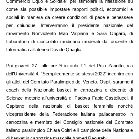
Commercio Equo e Solidale”
per stimolare la riflessione su
come sia possibile impostare rapporti politici, economici e
sociali in maniera da creare condizioni di pace e benessere
per chiunque. Interverranno il presidente nazionale del
movimento Nonviolento Mao Valpiana e Sara Ongaro, di
Laboratorio di cioccolato modicano moderati dal docente di
Informatica all’ateneo Davide Quaglia.
Poi giovedì 27 alle o
re 9 in aula T.1 del Polo Zanotto, via
dell’Università 4,
“Semplicemente se stessi 2022”
incontro con
gli atleti del Comitato Paralimpico del Veneto. Ospiti saranno il
coach della Nazionale basket in carrozzina e docente di
Scienze motorie all’università di Padova Fabio Castellucci, il
Capitano della nazionale di basket femminile nonché
vicepresidente della Federazione italiana pallacanestro in
carrozzina e membro del Consiglio nazionale del Comitato
italiano paralimpico Chiara Coltri e il campione della Nazionale
di basket in carrozzina maschile Ahmed Raourahi.