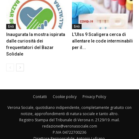
Enti
Enti
Inaugurata la mostra ispirata
L’Ulss 9 Scaligera cerca di
dalle curiosità dei
allentare le code interminabili
frequentatori del Bazar
per il...
Solidale
Contatti
Cookie policy
Privacy Policy
Verona Sociale, quotidiano indipendente, completamente gratuito con
notizie, approfondimenti di natura sociale e tanto altro.
Registro Stampa del Tribunale di Verona n. 2129/19. mail.
redazione@veronasociale.com
P.IVA 04722700236
Direttore Responsabile: Antonio Lufrano.