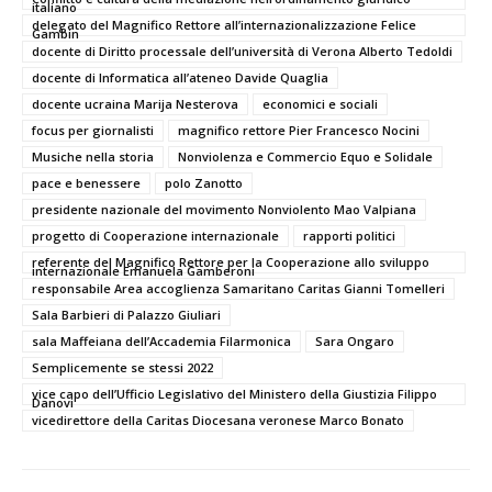
italiano
delegato del Magnifico Rettore all’internazionalizzazione Felice
Gambin
docente di Diritto processale dell’università di Verona Alberto Tedoldi
docente di Informatica all’ateneo Davide Quaglia
docente ucraina Marija Nesterova
economici e sociali
focus per giornalisti
magnifico rettore Pier Francesco Nocini
Musiche nella storia
Nonviolenza e Commercio Equo e Solidale
pace e benessere
polo Zanotto
presidente nazionale del movimento Nonviolento Mao Valpiana
progetto di Cooperazione internazionale
rapporti politici
referente del Magnifico Rettore per la Cooperazione allo sviluppo
internazionale Emanuela Gamberoni
responsabile Area accoglienza Samaritano Caritas Gianni Tomelleri
Sala Barbieri di Palazzo Giuliari
sala Maffeiana dell’Accademia Filarmonica
Sara Ongaro
Semplicemente se stessi 2022
vice capo dell’Ufficio Legislativo del Ministero della Giustizia Filippo
Danovi
vicedirettore della Caritas Diocesana veronese Marco Bonato