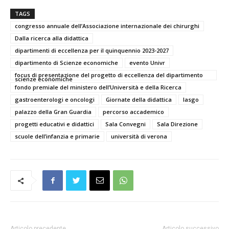
TAGS
congresso annuale dell’Associazione internazionale dei chirurghi
Dalla ricerca alla didattica
dipartimenti di eccellenza per il quinquennio 2023-2027
dipartimento di Scienze economiche
evento Univr
focus di presentazione del progetto di eccellenza del dipartimento
scienze economiche
fondo premiale del ministero dell’Università e della Ricerca
gastroenterologi e oncologi
Giornate della didattica
Iasgo
palazzo della Gran Guardia
percorso accademico
progetti educativi e didattici
Sala Convegni
Sala Direzione
scuole dell’infanzia e primarie
università di verona
Articolo precedente
Articolo successivo