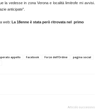
ue la vedesse in zona Verona e località limitrofe mi avvisi.
zie anticipate”.
rea web:
La 18enne è stata però ritrovata nel primo
sperato appello
Facebook
Forze dell’Ordine
pagina social
Articolo successivo