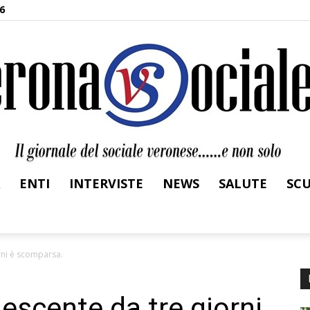
6
ENTI
INTERVISTE
NEWS
SALUTE
SC
Verona
rni è scomparsa.
escente da tre giorni
Sociale