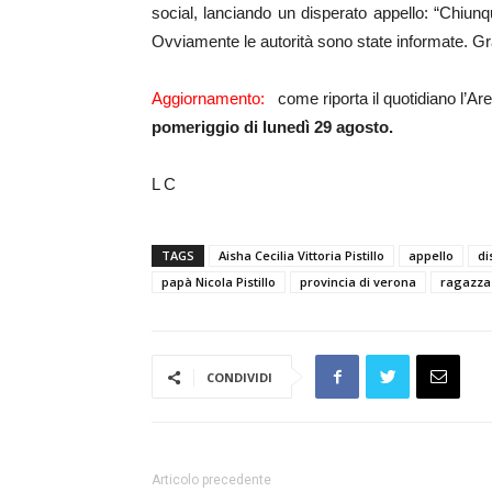
social, lanciando un disperato appello: “Chiunq
Ovviamente le autorità sono state informate. Gra
Aggiornamento:
come riporta il quotidiano l’A
pomeriggio di lunedì 29 agosto.
L C
TAGS
Aisha Cecilia Vittoria Pistillo
appello
di
papà Nicola Pistillo
provincia di verona
ragazza
CONDIVIDI
Articolo precedente