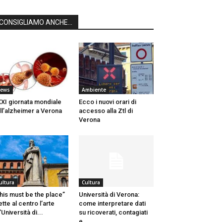
CONSIGLIAMO ANCHE...
ews
Ambiente
XI giornata mondiale
Ecco i nuovi orari di
ll’alzheimer a Verona
accesso alla Ztl di
Verona
ultura
Cultura
his must be the place”
Università di Verona:
tte al centro l’arte
come interpretare dati
l’Università di...
su ricoverati, contagiati
e...