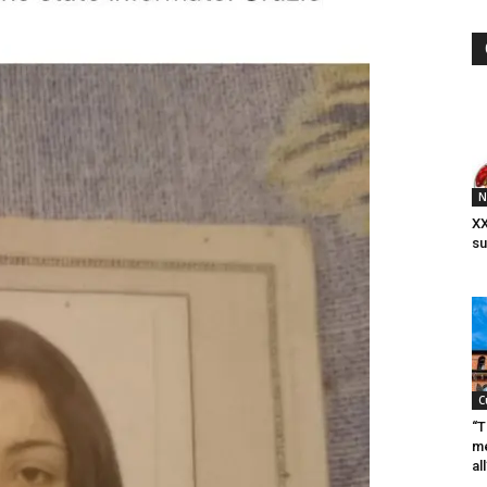
N
XX
su
C
“T
me
al