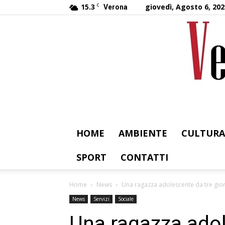
15.3
C
giovedì, Agosto 6, 202
Verona
HOME
AMBIENTE
CULTURA
SPORT
CONTATTI
Home
News
Una ragazza adolescente da tre gio
News
Servizi
Sociale
Una ragazza adol