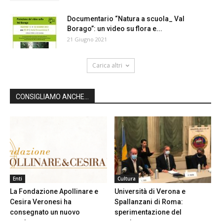
Documentario “Natura a scuola_ Val
Borago”: un video su flora e...
21 Giugno 2021
Carica altri
CONSIGLIAMO ANCHE...
Enti
Cultura
La Fondazione Apollinare e
Università di Verona e
Cesira Veronesi ha
Spallanzani di Roma:
consegnato un nuovo
sperimentazione del