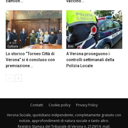
camion...
vaccino...
Cultura
Enti
Lo storico “Torneo Città di
A Verona proseguono i
Verona” si è concluso con
controlli settimanali della
premiazione...
Polizia Locale
Contatti
Cookie policy
Privacy Policy
Verona Sociale, quotidiano indipendente, completamente gratuito con
notizie, approfondimenti di natura sociale e tanto altro.
Registro Stampa del Tribunale di Verona n. 2129/19. mail.