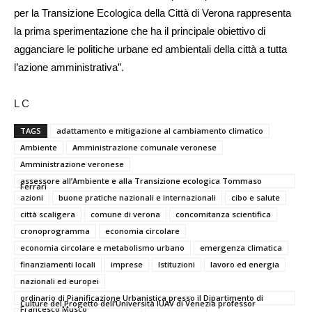
per la Transizione Ecologica della Città di Verona rappresenta
la prima sperimentazione che ha il principale obiettivo di
agganciare le politiche urbane ed ambientali della città a tutta
l’azione amministrativa”.
L C
TAGS
adattamento e mitigazione al cambiamento climatico
Ambiente
Amministrazione comunale veronese
Amministrazione veronese
assessore all’Ambiente e alla Transizione ecologica Tommaso
Ferrari
azioni
buone pratiche nazionali e internazionali
cibo e salute
città scaligera
comune di verona
concomitanza scientifica
cronoprogramma
economia circolare
economia circolare e metabolismo urbano
emergenza climatica
finanziamenti locali
imprese
Istituzioni
lavoro ed energia
nazionali ed europei
ordinario di Pianificazione Urbanistica presso il Dipartimento di
Culture del Progetto dell’Università IUAV di Venezia professor
Francesco Musco