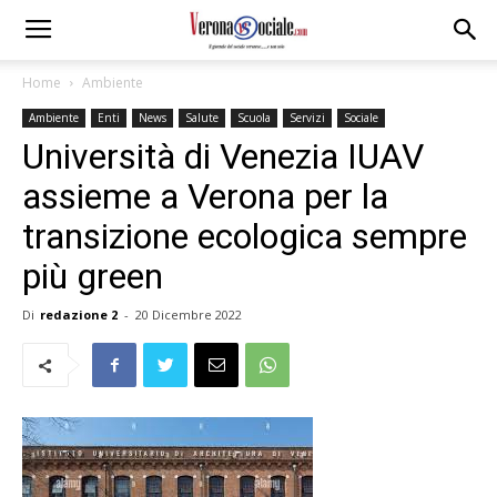
Home
Ambiente
Ambiente
Enti
News
Salute
Scuola
Servizi
Sociale
Università di Venezia IUAV
assieme a Verona per la
transizione ecologica sempre
più green
Di
redazione 2
-
20 Dicembre 2022