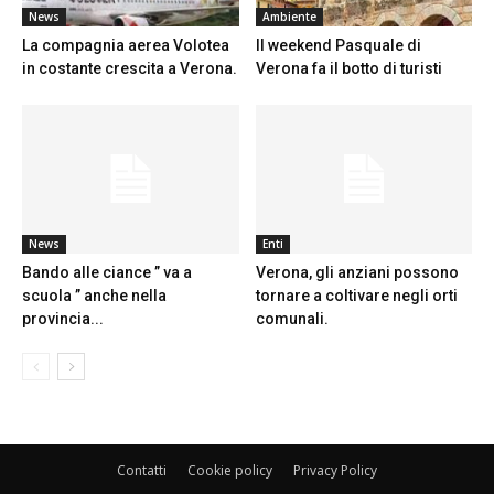
News
Ambiente
La compagnia aerea Volotea
Il weekend Pasquale di
in costante crescita a Verona.
Verona fa il botto di turisti
News
Enti
Bando alle ciance ” va a
Verona, gli anziani possono
scuola ” anche nella
tornare a coltivare negli orti
provincia...
comunali.
Contatti
Cookie policy
Privacy Policy