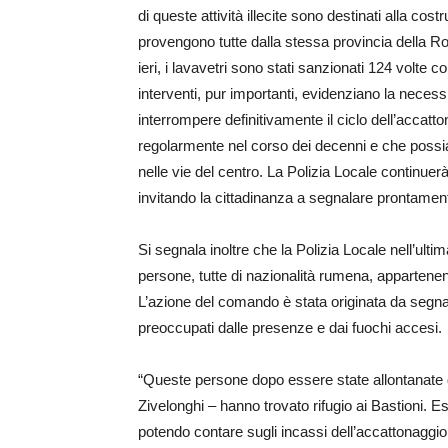
di queste attività illecite sono destinati alla co
provengono tutte dalla stessa provincia della Rom
ieri, i lavavetri sono stati sanzionati 124 volte c
interventi, pur importanti, evidenziano la necessi
interrompere definitivamente il ciclo dell’acca
regolarmente nel corso dei decenni e che possi
nelle vie del centro. La Polizia Locale continuer
invitando la cittadinanza a segnalare prontament
Si segnala inoltre che la Polizia Locale nell’ul
persone, tutte di nazionalità rumena, appartenent
L’azione del comando è stata originata da segnala
preoccupati dalle presenze e dai fuochi accesi.
“Queste persone dopo essere state allontanate 
Zivelonghi – hanno trovato rifugio ai Bastioni. Ess
potendo contare sugli incassi dell’accattonaggio e