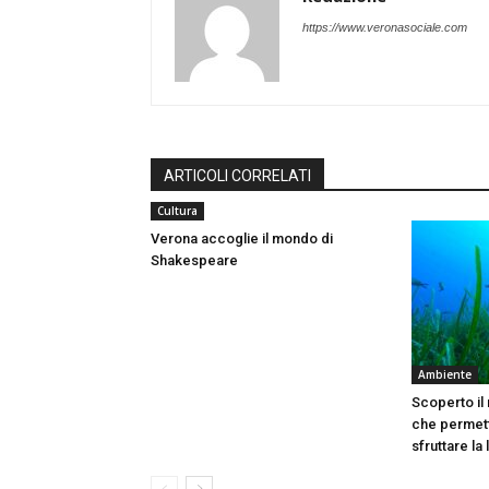
https://www.veronasociale.com
ARTICOLI CORRELATI
Cultura
Verona accoglie il mondo di
Shakespeare
Ambiente
Scoperto il
che permett
sfruttare la