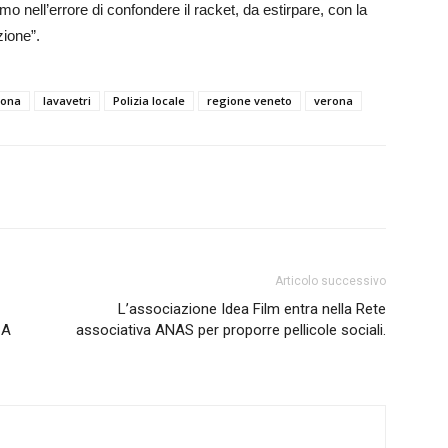
mo nell’errore di confondere il racket, da estirpare, con la
zione”.
rona
lavavetri
Polizia locale
regione veneto
verona
Articolo successivo
L’associazione Idea Film entra nella Rete
 A
associativa ANAS per proporre pellicole sociali.