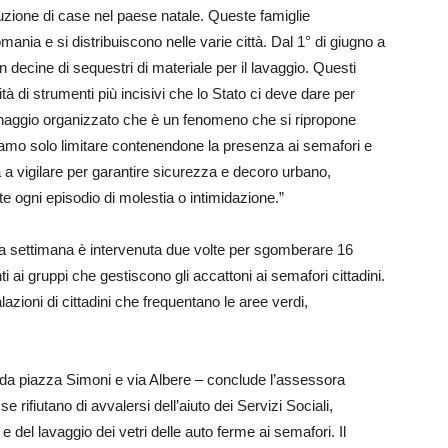
struzione di case nel paese natale. Queste famiglie
ania e si distribuiscono nelle varie città. Dal 1° di giugno a
on decine di sequestri di materiale per il lavaggio. Questi
tà di strumenti più incisivi che lo Stato ci deve dare per
ttonaggio organizzato che è un fenomeno che si ripropone
amo solo limitare contenendone la presenza ai semafori e
à a vigilare per garantire sicurezza e decoro urbano,
e ogni episodio di molestia o intimidazione.”
tima settimana è intervenuta due volte per sgomberare 16
i ai gruppi che gestiscono gli accattoni ai semafori cittadini.
zioni di cittadini che frequentano le aree verdi,
da piazza Simoni e via Albere – conclude l’assessora
e rifiutano di avvalersi dell’aiuto dei Servizi Sociali,
 del lavaggio dei vetri delle auto ferme ai semafori. Il