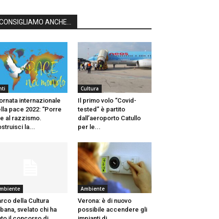
CONSIGLIAMO ANCHE...
nti
Cultura
ornata internazionale
Il primo volo “Covid-
lla pace 2022: “Porre
tested” è partito
ne al razzismo.
dall’aeroporto Catullo
struisci la...
per le...
mbiente
Ambiente
rco della Cultura
Verona: è di nuovo
bana, svelato chi ha
possibile accendere gli
nto il concorso di...
impianti di