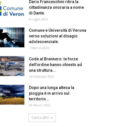
Dario Franceschini ritira la
cittadinanza onoraria a nome
di Dante.
8 Luglio 2021
Comune e Università di Verona
verso soluzioni al disagio
adolescenziale.
7 Marzo 2024
Code al Brennero: le forze
dell’ordine hanno chiesto ad
una struttura...
16 Febbraio 2021
Dopo una lunga attesa la
pioggia è in arrivo sul
territorio...
29 Marzo 2022
Carica altri