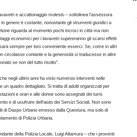
avavetri e accattonaggio molesto – sottolinea l’assessora
i in genere è costante, nonostante gli strumenti giuridici a
estione riguarda al momento pochi incroci in città ma non
ggi economici per i lavavetri supereranno gli scarsi effetti
 sarà sempre per loro conveniente esserci. Se, come in altri
on circolasse contante e la generosità si traducesse in altre
nato se non del tutto risolto”.
e negli ultimi anni ha visto numerosi interventi nelle
e un quadro dettagliato. Si tratta di adulti organizzati per
stazioni e orari e alle donne sono assegnati dei turni.
ento e di usufruire dell’aiuto dei Servizi Sociali. Non sono
ili di Daspo Urbano emesso dalla Questura, ma solo di
olamento di Polizia Urbana.
ndante della Polizia Locale, Luigi Altamura – che i proventi