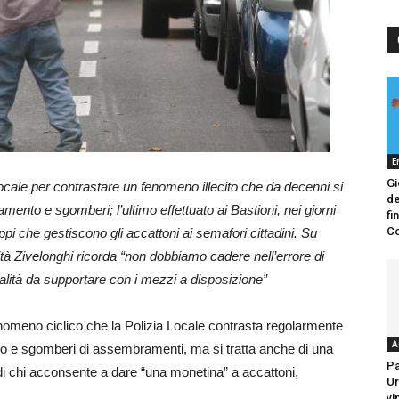
E
Gi
cale per contrastare un fenomeno illecito che da decenni si
de
mento e sgomberi; l’ultimo effettuato ai Bastioni, nei giorni
fi
Co
ppi che gestiscono gli accattoni ai semafori cittadini. Su
tà Zivelonghi ricorda “non dobbiamo cadere nell’errore di
nalità da supportare con i mezzi a disposizione”
nomeno ciclico che la Polizia Locale contrasta regolarmente
A
to e sgomberi di assembramenti, ma si tratta anche di una
Pa
i chi acconsente a dare “una monetina” a accattoni,
Ur
vi