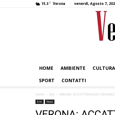
15.3
C
venerdì, Agosto 7, 20
Verona
HOME
AMBIENTE
CULTURA
SPORT
CONTATTI
Home
Enti
VERONA: ACCATTONAGGIO ORGANIZZAT
Enti
News
VERONA: ACCA