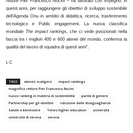
rettore Pier Francesco Nocini – ha lavorato con impegno, in
questi anni, per raggiungere gli obiettivi di sviluppo sostenibile
dell’Agenda Onu in ambito di didattica, ricerca, trasferimento
tecnologico e Public engagement. La nuova classifica
mondiale
The impact rankings
, che ci vede posizionati nella
fascia tra i migliori 400 e 600 atenei del mondo, conferma la
qualità del lavoro di squadra di questi anni”.
L C
TAGS
ateneo scaligero
impact rankings
magnifico rettore Pier Francesco Nocini
nuovo ranking in materia di sostenibilità
parità di genere
Partnership per gli obiettivi
riduzione delle diseguaglianze
Salute e benessere
Times higher education
università
università di verona
verona