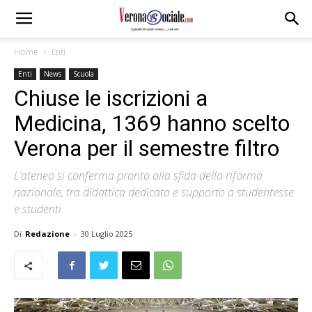
Home
Enti
Enti
News
Scuola
Chiuse le iscrizioni a
Medicina, 1369 hanno scelto
Verona per il semestre filtro
L’ateneo si conferma pronto alla sfida della riforma
nazionale, tra didattica dedicata e supporto a studentesse
e studenti
Di
Redazione
-
30 Luglio 2025