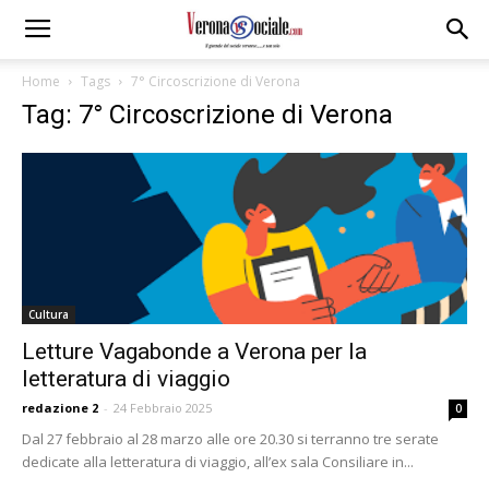
Home
Tags
7° Circoscrizione di Verona
Tag: 7° Circoscrizione di Verona
Cultura
Letture Vagabonde a Verona per la
letteratura di viaggio
redazione 2
-
24 Febbraio 2025
0
Dal 27 febbraio al 28 marzo alle ore 20.30 si terranno tre serate
dedicate alla letteratura di viaggio, all’ex sala Consiliare in...