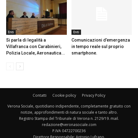
Enti
Enti
Si parla di legalità a
Comunicazioni d’emergenza
Villafranca con Carabinieri,
in tempo reale sul proprio
Polizia Locale, Aeronautica...
smartphone.
Contatti
Cookie policy
Privacy Policy
Verona Sociale, quotidiano indipendente, completamente gratuito con
notizie, approfondimenti di natura sociale e tanto altro.
Registro Stampa del Tribunale di Verona n. 2129/19. mail.
redazione@veronasociale.com
P.IVA 04722700236
Direttore Responsabile: Antonio Lufrano.