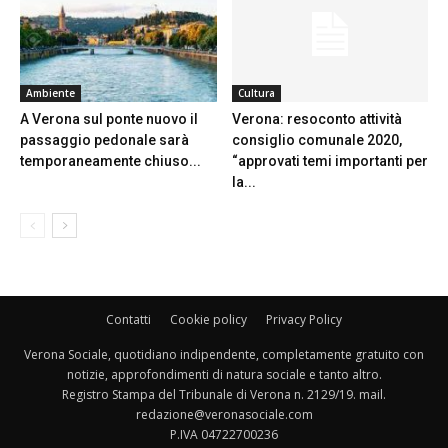
Ambiente
Cultura
A Verona sul ponte nuovo il
Verona: resoconto attività
passaggio pedonale sarà
consiglio comunale 2020,
temporaneamente chiuso...
“approvati temi importanti per
la...
Contatti
Cookie policy
Privacy Policy
Verona Sociale, quotidiano indipendente, completamente gratuito con
notizie, approfondimenti di natura sociale e tanto altro.
Registro Stampa del Tribunale di Verona n. 2129/19. mail.
redazione@veronasociale.com
P.IVA 04722700236