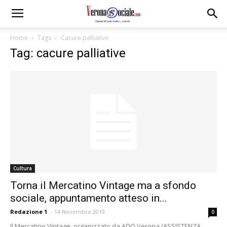
Home
Tags
Cacure palliative
Tag: cacure palliative
Cultura
Torna il Mercatino Vintage ma a sfondo
sociale, appuntamento atteso in...
Redazione 1
-
14 Novembre 2019
0
Il Mercatino Vintage, organizzato da ADO Verona (ASSISTENZA