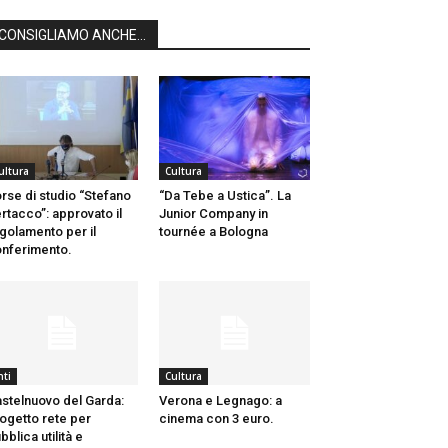
CONSIGLIAMO ANCHE...
ultura
Cultura
rse di studio “Stefano
“Da Tebe a Ustica”. La
rtacco”: approvato il
Junior Company in
golamento per il
tournée a Bologna
nferimento.
nti
Cultura
stelnuovo del Garda:
Verona e Legnago: a
ogetto rete per
cinema con 3 euro.
bblica utilità e