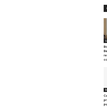
C
Bo
Be
re
co
E
Ca
pr
pu