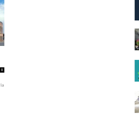
0
 la