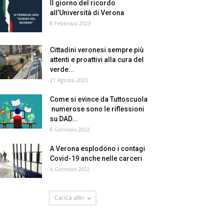
Il giorno del ricordo
all’Università di Verona
8 Febbraio 2023
Cittadini veronesi sempre più
attenti e proattivi alla cura del
verde...
21 Agosto 2023
Come si evince da Tuttoscuola
numerose sono le riflessioni
su DAD...
8 Gennaio 2022
A Verona esplodono i contagi
Covid-19 anche nelle carceri
6 Gennaio 2022
Carica altri