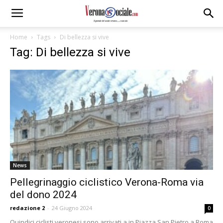
Home
Tags
Di bellezza si vive
Tag: Di bellezza si vive
News
Pellegrinaggio ciclistico Verona-Roma via
del dono 2024
redazione 2
-
24 Giugno 2024
0
Quindici ciclisti veronesi sono arrivati a in Piazza San Pietro a Roma