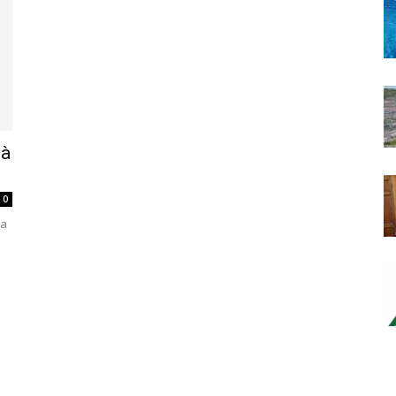
tà
0
na