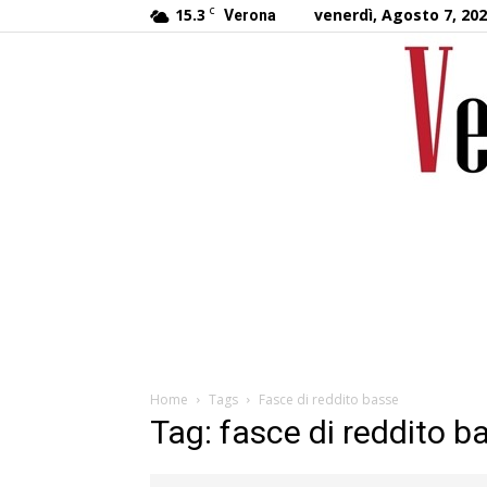
15.3
C
venerdì, Agosto 7, 20
Verona
Home
Tags
Fasce di reddito basse
Tag: fasce di reddito b