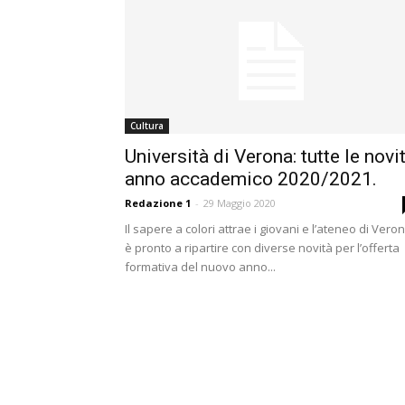
Cultura
Università di Verona: tutte le novi
anno accademico 2020/2021.
Redazione 1
-
29 Maggio 2020
Il sapere a colori attrae i giovani e l’ateneo di Vero
è pronto a ripartire con diverse novità per l’offerta
formativa del nuovo anno...