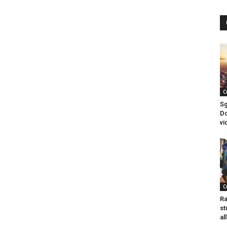
C
S
Do
vi
C
Ra
st
al