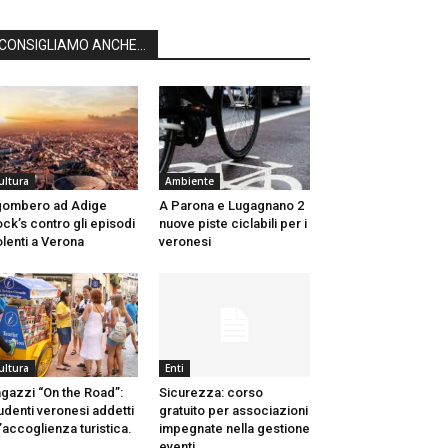
CONSIGLIAMO ANCHE...
ultura
Ambiente
gombero ad Adige
A Parona e Lugagnano 2
ck’s contro gli episodi
nuove piste ciclabili per i
olenti a Verona
veronesi
ultura
Enti
gazzi “On the Road”:
Sicurezza: corso
udenti veronesi addetti
gratuito per associazioni
l’accoglienza turistica.
impegnate nella gestione
eventi.