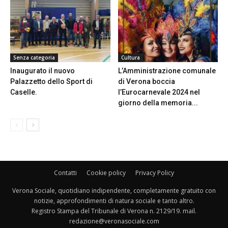
Senza categoria
Cultura
Inaugurato il nuovo
L’Amministrazione comunale
Palazzetto dello Sport di
di Verona boccia
Caselle.
l’Eurocarnevale 2024 nel
giorno della memoria...
Contatti
Cookie policy
Privacy Policy
Verona Sociale, quotidiano indipendente, completamente gratuito con
notizie, approfondimenti di natura sociale e tanto altro.
Registro Stampa del Tribunale di Verona n. 2129/19. mail.
redazione@veronasociale.com