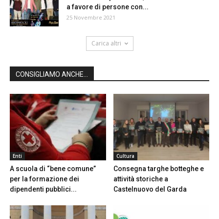
a favore di persone con...
25 Novembre 2021
Carica altri
CONSIGLIAMO ANCHE...
Enti
Cultura
A scuola di “bene comune”
Consegna targhe botteghe e
per la formazione dei
attività storiche a
dipendenti pubblici...
Castelnuovo del Garda