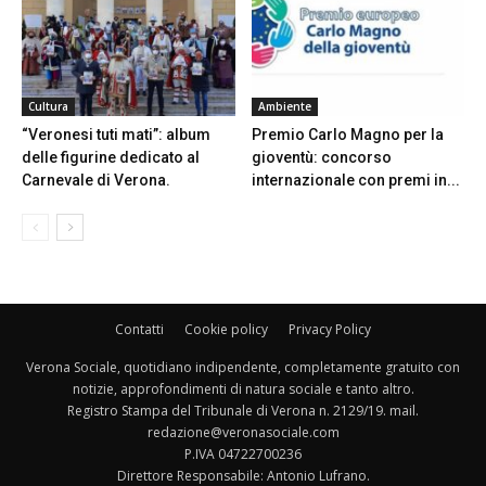
Cultura
Ambiente
“Veronesi tuti mati”: album
Premio Carlo Magno per la
delle figurine dedicato al
gioventù: concorso
Carnevale di Verona.
internazionale con premi in...
Contatti
Cookie policy
Privacy Policy
Verona Sociale, quotidiano indipendente, completamente gratuito con
notizie, approfondimenti di natura sociale e tanto altro.
Registro Stampa del Tribunale di Verona n. 2129/19. mail.
redazione@veronasociale.com
P.IVA 04722700236
Direttore Responsabile: Antonio Lufrano.