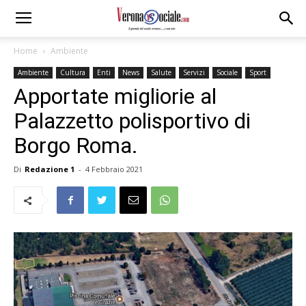
Home
Ambiente
Ambiente
Cultura
Enti
News
Salute
Servizi
Sociale
Sport
Apportate migliorie al
Palazzetto polisportivo di
Borgo Roma.
Di
Redazione 1
-
4 Febbraio 2021