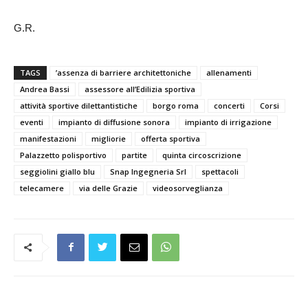
G.R.
TAGS
’assenza di barriere architettoniche
allenamenti
Andrea Bassi
assessore all’Edilizia sportiva
attività sportive dilettantistiche
borgo roma
concerti
Corsi
eventi
impianto di diffusione sonora
impianto di irrigazione
manifestazioni
migliorie
offerta sportiva
Palazzetto polisportivo
partite
quinta circoscrizione
seggiolini giallo blu
Snap Ingegneria Srl
spettacoli
telecamere
via delle Grazie
videosorveglianza