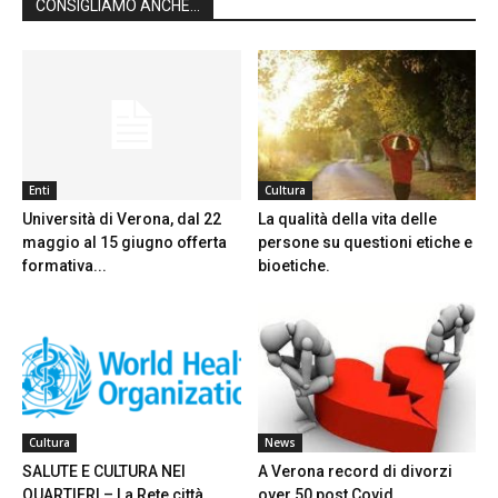
CONSIGLIAMO ANCHE...
Enti
Cultura
Università di Verona, dal 22
La qualità della vita delle
maggio al 15 giugno offerta
persone su questioni etiche e
formativa...
bioetiche.
Cultura
News
SALUTE E CULTURA NEI
A Verona record di divorzi
QUARTIERI – La Rete città
over 50 post Covid