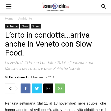
Home
Ambiente
Ambiente
News
Scuola
L’orto in condotta…arriva
anche in Veneto con Slow
Food.
La Festa dell’Orto in Condotta 2019 è finanziata dal
Ministero del Lavoro e delle Politiche Sociali
Di
Redazione 1
-
9 Novembre 2019
Per una settimana (dall’11 al 18 novembre) nelle scuole che
hanno aderito si svilupperà, attraverso attività didattiche e il