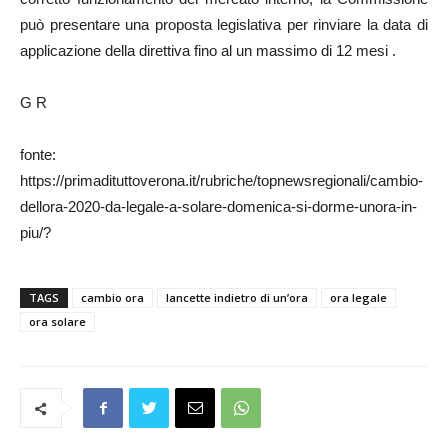
può presentare una proposta legislativa per rinviare la data di
applicazione della direttiva fino al un massimo di 12 mesi .
G R
fonte:
https://primadituttoverona.it/rubriche/topnewsregionali/cambio-
dellora-2020-da-legale-a-solare-domenica-si-dorme-unora-in-
piu/?
TAGS
cambio ora
lancette indietro di un’ora
ora legale
ora solare