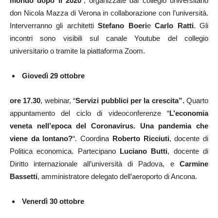
mondo dopo il 2020
”, organizzate dal collegio universitario
don Nicola Mazza di Verona in collaborazione con l’università.
Interverranno gli architetti
Stefano Boeri
e
Carlo Ratti
. Gli
incontri sono visibili sul canale Youtube del collegio
universitario o tramite la piattaforma Zoom.
Giovedì 29 ottobre
ore 17.30
, webinar, “
Servizi pubblici per la crescita”.
Quarto
appuntamento del ciclo di videoconferenze “
L’economia
veneta nell’epoca del Coronavirus. Una pandemia che
viene da lontano?
“. Coordina
Roberto Ricciuti
, docente di
Politica economica. Partecipano
Luciano Butti
, docente di
Diritto internazionale all’università di Padova, e
Carmine
Bassetti
, amministratore delegato dell’aeroporto di Ancona.
Venerdì 30 ottobre