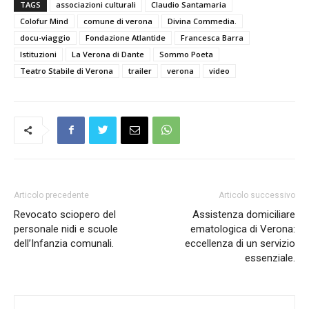
TAGS
associazioni culturali
Claudio Santamaria
Colofur Mind
comune di verona
Divina Commedia.
docu-viaggio
Fondazione Atlantide
Francesca Barra
Istituzioni
La Verona di Dante
Sommo Poeta
Teatro Stabile di Verona
trailer
verona
video
Articolo precedente
Articolo successivo
Revocato sciopero del
Assistenza domiciliare
personale nidi e scuole
ematologica di Verona:
dell’Infanzia comunali.
eccellenza di un servizio
essenziale.