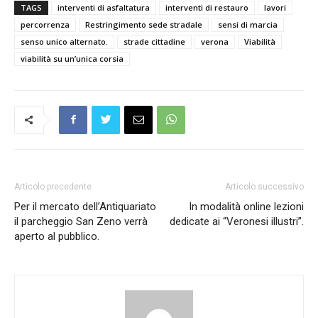
TAGS
interventi di asfaltatura
interventi di restauro
lavori
percorrenza
Restringimento sede stradale
sensi di marcia
senso unico alternato.
strade cittadine
verona
Viabilità
viabilità su un’unica corsia
Articolo precedente
Articolo successivo
Per il mercato dell’Antiquariato
In modalità online lezioni
il parcheggio San Zeno verrà
dedicate ai “Veronesi illustri”.
aperto al pubblico.