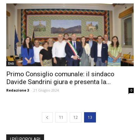
Enti
Primo Consiglio comunale: il sindaco
Davide Sandrini giura e presenta la...
Redazione 3
-
21 Giugno 2024
0
11
12
13
I PIÙ POPOLARI