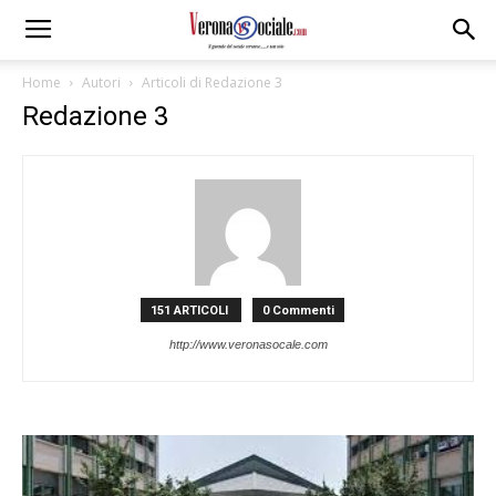
Home
Autori
Articoli di Redazione 3
Redazione 3
151 ARTICOLI
0 Commenti
http://www.veronasocale.com