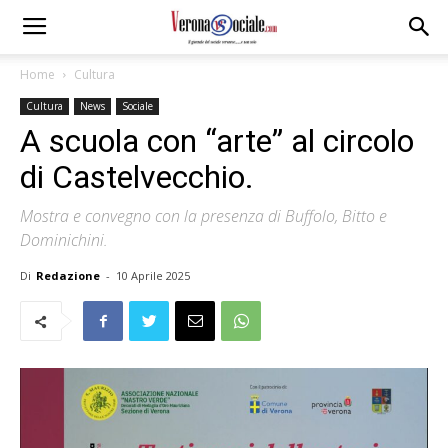
Home
Cultura
Cultura
News
Sociale
A scuola con “arte” al circolo
di Castelvecchio.
Mostra e convegno con la presenza di Buffolo, Bitto e
Dominichini.
Di
Redazione
-
10 Aprile 2025