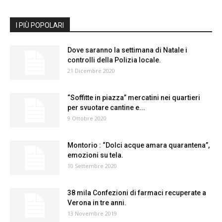
I PIÙ POPOLARI
Dove saranno la settimana di Natale i
controlli della Polizia locale.
21 Dicembre 2020
“Soffitte in piazza” mercatini nei quartieri
per svuotare cantine e...
9 Ottobre 2020
Montorio : “Dolci acque amara quarantena”,
emozioni su tela.
10 Settembre 2020
38 mila Confezioni di farmaci recuperate a
Verona in tre anni.
13 Novembre 2019