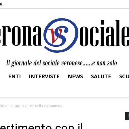
6
ENTI
INTERVISTE
NEWS
SALUTE
SC
Verona
alio del drappo verde nella Valpantena.
vertimento con il
Sociale