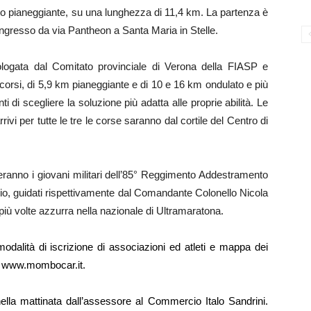
tto pianeggiante, su una lunghezza di 11,4 km. La partenza è
 ingresso da via Pantheon a Santa Maria in Stelle.
gata dal Comitato provinciale di Verona della FIASP e
corsi, di 5,9 km pianeggiante e di 10 e 16 km ondulato e più
ti di scegliere la soluzione più adatta alle proprie abilità. Le
rrivi per tutte le tre le corse saranno dal cortile del Centro di
.
eranno i giovani militari dell’85° Reggimento Addestramento
o, guidati rispettivamente dal Comandante Colonello Nicola
e più volte azzurra nella nazionale di Ultramaratona.
modalità di iscrizione di associazioni ed atleti e mappa dei
e
www.mombocar.it
.
ella mattinata dall’assessore al Commercio Italo Sandrini.