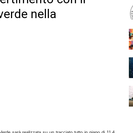
verde nella
erde sarà realizzata su un tracciato tutto in piano di 11,4