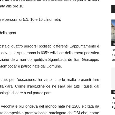
ata alle ore 10.
percorsi di 5,9, 10 e 16 chilometri.
ello sport.
E
posta di quattro percorsi podistici differenti. L’appuntamento è
50
dove si disputeranno la 605^ edizione della corsa podistica
pl
dizione della non competitiva Sgambada de San Giuseppe,
am
o Mombocar e patrocinate dal Comune.
 che, per l’occasione, ha visto tutte le realtà presenti fare
lla gara. Come d’abitudine ce ne sarà per tutti i gusti, dal
E
logie di gare a cui partecipare.
I 
d’
iù vecchia e più longeva del mondo nata nel 1208 e citata da
Pa
orsa competitiva promozionale omologata dal CSI che, come