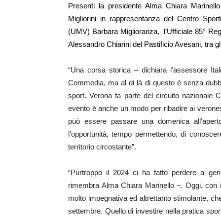
Presenti la presidente Alma Chiara Marinello
Migliorini in rappresentanza del Centro Sporti
(UMV) Barbara Miglioranza, l’Ufficiale 85° Re
Alessandro Chiarini del Pastificio Avesani, tra g
“Una corsa storica – dichiara l’assessore Ital
Commedia, ma al di là di questo è senza dubbio
sport. Verona fa parte del circuito nazionale
evento è anche un modo per ribadire ai veronesi
può essere passare una domenica all’aperto,
l’opportunità, tempo permettendo, di conoscere 
territorio circostante”.
“Purtroppo il 2024 ci ha fatto perdere a gen
rimembra Alma Chiara Marinello –. Oggi, con i
molto impegnativa ed altrettanto stimolante, ch
settembre. Quello di investire nella pratica spo