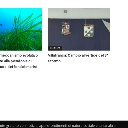
Cultura
 meccanismo evolutivo
Villafranca: Cambio al vertice del 3°
e alla posidonia di
Stormo
 luce dei fondali marini
e gratuito con notizie, approfondimenti di natura sociale e tanto altro.