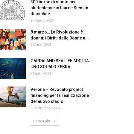
300 borse di studio per
studentesse in lauree Stem in
discipline...
26 Agosto 2023
8 marzo… La Rivoluzione è
donna: i Diritti delle Donne a...
6 Marzo 2023
GARDALAND SEA LIFE ADOTTA
UNO SQUALO ZEBRA
9 Luglio 2024
Verona – Revocato project
financing per la realizzazione
del nuovo stadio.
25 Settembre 2024
Carica altri