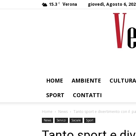
15.3
C
giovedì, Agosto 6, 202
Verona
HOME
AMBIENTE
CULTURA
SPORT
CONTATTI
Home
News
Tanto sport e divertimento con il p
News
Servizi
Sociale
Sport
Tanto sport e di