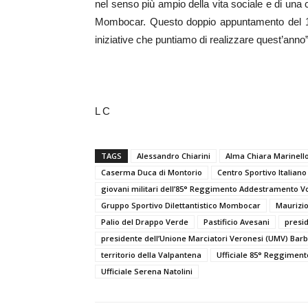
nel senso più ampio della vita sociale e di una 
Mombocar. Questo doppio appuntamento del 17
iniziative che puntiamo di realizzare quest’anno”
L C
TAGS
Alessandro Chiarini
Alma Chiara Marinell
Caserma Duca di Montorio
Centro Sportivo Italiano
giovani militari dell’85° Reggimento Addestramento V
Gruppo Sportivo Dilettantistico Mombocar
Maurizio
Palio del Drappo Verde
Pastificio Avesani
presi
presidente dell’Unione Marciatori Veronesi (UMV) Bar
territorio della Valpantena
Ufficiale 85° Reggimen
Ufficiale Serena Natolini