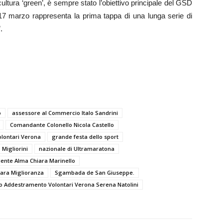
cultura ‘green’, è sempre stato l’obiettivo principale del GSD
 marzo rappresenta la prima tappa di una lunga serie di
.
o
assessore al Commercio Italo Sandrini
Comandante Colonello Nicola Castello
olontari Verona
grande festa dello sport
 Migliorini
nazionale di Ultramaratona
dente Alma Chiara Marinello
bara Miglioranza
Sgambada de San Giuseppe.
to Addestramento Volontari Verona Serena Natolini