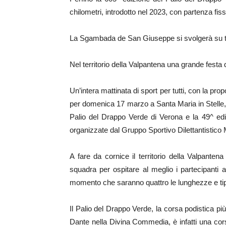
chilometri, introdotto nel 2023, con partenza fiss
La Sgambada de San Giuseppe si svolgerà su tre 
Nel territorio della Valpantena una grande festa d
Un’intera mattinata di sport per tutti, con la pro
per domenica 17 marzo a Santa Maria in Stelle, 
Palio del Drappo Verde di Verona e la 49^ e
organizzate dal Gruppo Sportivo Dilettantistic
A fare da cornice il territorio della Valpantena
squadra per ospitare al meglio i partecipanti a
momento che saranno quattro le lunghezze e tipo
Il Palio del Drappo Verde, la corsa podistica p
Dante nella Divina Commedia, è infatti una c