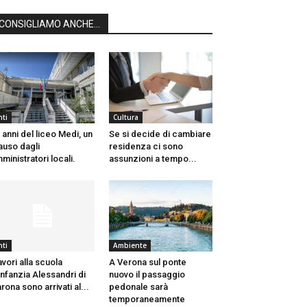
CONSIGLIAMO ANCHE...
nti
Cultura
 anni del liceo Medi, un
Se si decide di cambiare
auso dagli
residenza ci sono
ministratori locali.
assunzioni a tempo...
nti
Ambiente
lavori alla scuola
A Verona sul ponte
infanzia Alessandri di
nuovo il passaggio
rona sono arrivati al...
pedonale sarà
temporaneamente