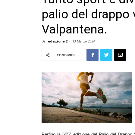
palio del drappo 
Valpantena.
Di
redazione 2
-
13 Marzo 2024
CONDIVIDI
Perfino la 605° edizione del Palio del Drappo V